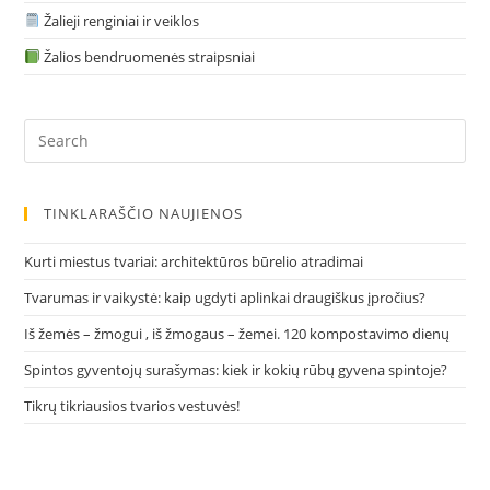
Žalieji renginiai ir veiklos
Žalios bendruomenės straipsniai
Pre
Es
to
clo
TINKLARAŠČIO NAUJIENOS
the
sea
Kurti miestus tvariai: architektūros būrelio atradimai
pan
Tvarumas ir vaikystė: kaip ugdyti aplinkai draugiškus įpročius?
Iš žemės – žmogui , iš žmogaus – žemei. 120 kompostavimo dienų
Spintos gyventojų surašymas: kiek ir kokių rūbų gyvena spintoje?
Tikrų tikriausios tvarios vestuvės!