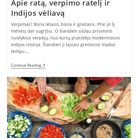
Apie ratą, verpimo ratelį ir
Indijos vėliavą
Verpimas? Būna lėtasis, būna ir greitasis. Prie jo šį
mėnesį dar sugrįšiu. O šiandien siūlau prisiminti
nuotykius verpėjų, nuo kurių prasidėjo moderniosios
Indijos istorija. Šiandien ji tęsiasi greitosios mados
tempu.…
Apie
Continue Reading
Ratą,
Verpimo
Ratelį
Ir
Indijos
Vėliavą