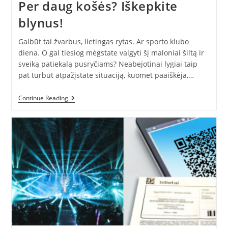
Per daug košės? Iškepkite
blynus!
Galbūt tai žvarbus, lietingas rytas. Ar sporto klubo
diena. O gal tiesiog mėgstate valgyti šį maloniai šiltą ir
sveiką patiekalą pusryčiams? Neabejotinai lygiai taip
pat turbūt atpažįstate situaciją, kuomet paaiškėja,…
Per
Continue Reading
Daug
Košės?
Iškepkite
Blynus!