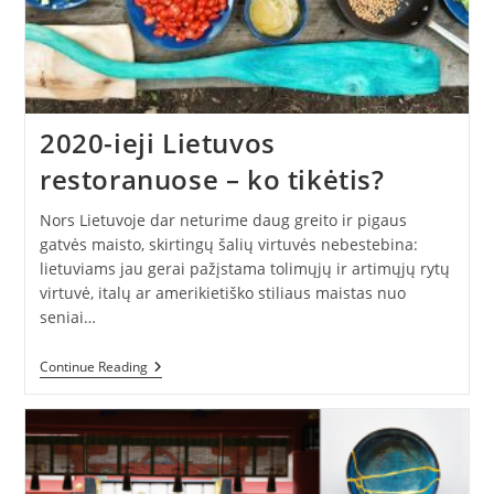
2020-ieji Lietuvos
restoranuose – ko tikėtis?
Nors Lietuvoje dar neturime daug greito ir pigaus
gatvės maisto, skirtingų šalių virtuvės nebestebina:
lietuviams jau gerai pažįstama tolimųjų ir artimųjų rytų
virtuvė, italų ar amerikietiško stiliaus maistas nuo
seniai…
2020-
Continue Reading
Ieji
Lietuvos
Restoranuose
–
Ko
Tikėtis?