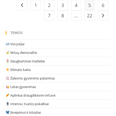
Pasisemti
Iš
1
2
3
4
5
6
Go to the previous page
Japonų
Kultūros?
7
8
…
22
Go to t
TEMOS
Visi įrašai
Mūsų dienoraštis
Daugkartiniai maišeliai
Klimato kaita
Žalesnio gyvenimo patarimai
Lėtas gyvenimas
Aplinkai draugiškesnė virtuvė
Interviu: tvarūs pokalbiai
Įkvėpimui ir kūrybai