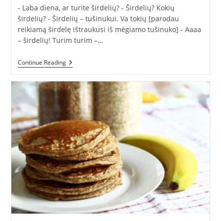
- Laba diena, ar turite širdelių? - Širdelių? Kokių
širdelių? - Širdelių – tušinukui. Va tokių [parodau
reikiamą širdelę ištraukusi iš mėgiamo tušinuko] - Aaaa
– širdelių! Turim turim –…
Nevienkartinis:
Continue Reading
Mėgstamo
Tušinuko
Istorija