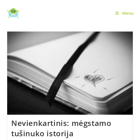
Skip
to
Menu
content
Nevienkartinis: mėgstamo
tušinuko istorija