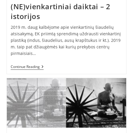
(NE)vienkartiniai daiktai – 2
istorijos
2019 m. daug kalbėjome apie vienkartinių šiaudelių
atsisakymą, EK priimtą sprendimą uždrausti vienkartinį
plastiką (indus, šiaudelius, ausų krapštukus ir kt.). 2019
m. taip pat džiaugėmės kai kurių prekybos centrų
pirmaisiais…
(NE)vienkartiniai
Continue Reading
Daiktai
–
2
Istorijos