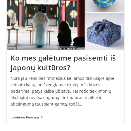
Ko mes galėtume pasisemti iš
japonų kultūros?
Nors jau kelis dešimtmečius keliamos diskusijos apie
klimato kaitą, neišvengiamai ekologinės krizės
padariniai patys kalba už save. Tai rodo tiek įmonių
ekologinį neatsakingumą, tiek paprasto piliečio
abejingumą tausojant gamtą, todėl…
Ko
Continue Reading
Mes
Galėtume