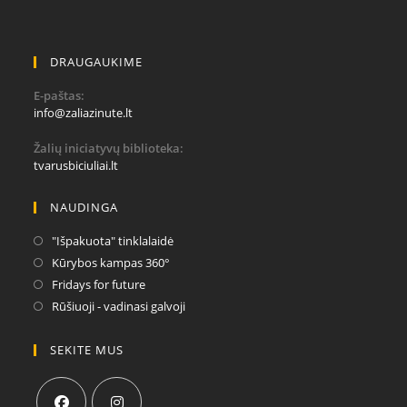
DRAUGAUKIME
E-paštas:
Opens
info@zaliazinute.lt
in
your
Žalių iniciatyvų biblioteka:
application
tvarusbiciuliai.lt
NAUDINGA
Opens
"Išpakuota" tinklalaidė
in
Opens
Kūrybos kampas 360°
a
in
Opens
Fridays for future
new
a
in
Opens
Rūšiuoji - vadinasi galvoji
tab
new
a
in
tab
new
a
SEKITE MUS
tab
new
tab