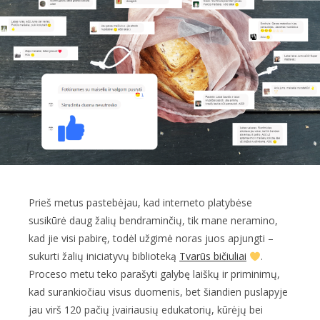
Prieš metus pastebėjau, kad interneto platybėse
susikūrė daug žalių bendraminčių, tik mane neramino,
kad jie visi pabirę, todėl užgimė noras juos apjungti –
sukurti žalių iniciatyvų biblioteką
Tvarūs bičiuliai
.
Proceso metu teko parašyti galybę laiškų ir priminimų,
kad surankiočiau visus duomenis, bet šiandien puslapyje
jau virš 120 pačių įvairiausių edukatorių, kūrėjų bei