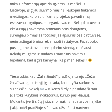
rinkau informaciją apie daugkartinius maišelius
Lietuvoje, įsigijau siuvimo mašiną, ieškojau tinkamos
medžiagos, kurpiau tinkamą projekto pavadinimą ir
eskizavau logotipus, suorganizavau maišelių dirbtuves ir
ekskursiją į sąvartyną artimiausioms draugėms,
surengiau pirmąsias fotosesijas apšiurusiose dirbtuvėse,
nerimastingai ėmiau reklamuoti iniciatyvos Facebook’o
puslapį, meistravau rankų darbo stendą, ruošiausi
Kalėdų mugėms ir siūdavau maišelius naktimis
bijodama, kad išgirs kaimynai. Kaip man sekėsi?
Tiesa tokia, kad „Žalia žinutė” pradžioje turėjo „Čeža
žalia” vardą, o tikrąjį įgijo tada, kai netyčia rankomis
sulanksčiau vokelį
– iš karto širdyje pasidarė šilčiau
(čia toks kūrybinis indikatorius, kuriuo pasikliauju).
Mokantis įverti siūlą į siuvimo mašiną, adata vos neįlėkė
į akį, todėl pradžioje siūdavau užsidėjusi nardymo