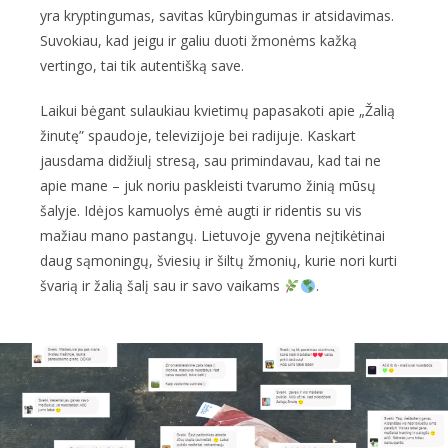
yra kryptingumas, savitas kūrybingumas ir atsidavimas.
Suvokiau, kad jeigu ir galiu duoti žmonėms kažką
vertingo, tai tik autentišką save.
Laikui bėgant sulaukiau kvietimų papasakoti apie „Žalią
žinutę” spaudoje, televizijoje bei radijuje. Kaskart
jausdama didžiulį stresą, sau primindavau, kad tai ne
apie mane – juk noriu paskleisti tvarumo žinią mūsų
šalyje. Idėjos kamuolys ėmė augti ir ridentis su vis
mažiau mano pastangų. Lietuvoje gyvena neįtikėtinai
daug sąmoningų, šviesių ir šiltų žmonių, kurie nori kurti
švarią ir žalią šalį sau ir savo vaikams
.