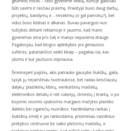
giluminis noras – rasti gyvenime veiklą, kurioje galėčiau
būti savimi ir rasčiau prasmę. Praeityje buvo daug darbų,
projektų, bandymų ir… nesėkmių (o gal pamokų?), bet
vidus buvo liūdnas ir alkanas. Buvau pavargusi nuo
tuštybės dirbant reklamoje ir jausmo, kad mano
gyvenimas eina pro šalį ir manęs nepasiima drauge.
Pagalvojau, kad blogos aplinkybės yra geriausios
suflerės, patariančios veikti kitaip – pagaliau tai, kas
įdomu ir kur jaučiuosi stipriausia.
Šmirinėjant pajūriu, akis patraukė gausybė šiukšlių, gaila,
tąsyk jų neįamžinau nuotraukose, bet radau keisčiausių
dalykų: plastikinių kibirų, vienkartinių maišelių,
elektronikos detalių ir net cukinijų, išmestų į krantą, o po
kojomis visomis spalvomis margavo mažytės plastiko
dalelės bei cigarečių nuorūkos. Nardindama rankas į
šiukšliną smėlį ir jas rankiodama, prisiminiau vaizdinius
prekybos centruose be saiko plėšomų maišelių, ir
toptelėjo netikėta mintis, kad galbūt reiktų kažko imtis –