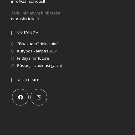
info@zaliazinute.lt
Žalių iniciatyvų biblioteka:
tvarusbiciuliai.lt
NAUDINGA
"Išpakuota" tinklalaidė
Kūrybos kampas 360°
Fridays for future
Rūšiuoji - vadinasi galvoji
SEKITE MUS