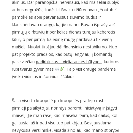
akinius
. Dar paranojiškai nervinausi, kad maišeliai suplyš
ar bus negražūs, todėl iki išnaktų žiūrėdavau „Youtube”
pamokėles apie patvariausius siuvimo būdus ir
klausinėdavau draugų, ką jie mano. Buvau išprašyta iš
pirmųjų dirbtuvių ir per kelias dienas turėjau keberotis
kitur, o per pirmą kalėdinę mugę pardaviau tik vieną
maišelį. Nuolat tirtėjau dėl finansinio nestabilumo. Nuo
pat projekto pradžios, kad būtų lengviau, į komandą
pasikviečiau
padirbtukus – vieliarankes būtybes
, kurioms
rūpi tvarus gyvenimas
. Taip visi drauge bandėme
įveikti vidinius ir išorinius iššūkius.
Šalia viso to kruopelė po kruopelės pradėjo rastis
pirmieji palaikytojai, norintys paremti iniciatyvą ir įsigyti
maišelį. Jie man rašė, kad maišeliai tvirti, kad dailūs, kol
galiausiai aš ir pati visu tuo patikėjau. Besijausdama
nevykusia verslininke, visada žinojau, kad mano stiprybė