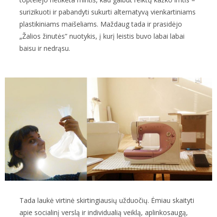
surizikuoti ir pabandyti sukurti alternatyvą vienkartiniams
plastikiniams maišeliams. Maždaug tada ir prasidėjo
„Žalios žinutės” nuotykis, į kurį leistis buvo labai labai
baisu ir nedrąsu.
Tada laukė virtinė skirtingiausių užduočių. Ėmiau skaityti
apie socialinį verslą ir individualią veiklą, aplinkosaugą,