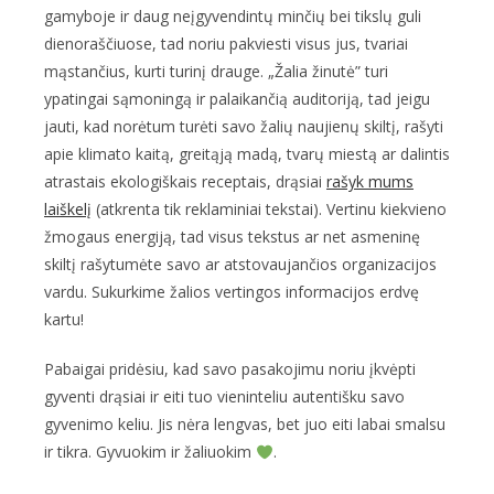
gamyboje ir daug neįgyvendintų minčių bei tikslų guli
dienoraščiuose, tad noriu pakviesti visus jus, tvariai
mąstančius, kurti turinį drauge. „Žalia žinutė” turi
ypatingai sąmoningą ir palaikančią auditoriją, tad jeigu
jauti, kad norėtum turėti savo žalių naujienų skiltį, rašyti
apie klimato kaitą, greitąją madą, tvarų miestą ar dalintis
atrastais ekologiškais receptais, drąsiai
rašyk mums
laiškelį
(atkrenta tik reklaminiai tekstai). Vertinu kiekvieno
žmogaus energiją, tad visus tekstus ar net asmeninę
skiltį rašytumėte savo ar atstovaujančios organizacijos
vardu. Sukurkime žalios vertingos informacijos erdvę
kartu!
Pabaigai pridėsiu, kad savo pasakojimu noriu įkvėpti
gyventi drąsiai ir eiti tuo vieninteliu autentišku savo
gyvenimo keliu. Jis nėra lengvas, bet juo eiti labai smalsu
ir tikra. Gyvuokim ir žaliuokim
.