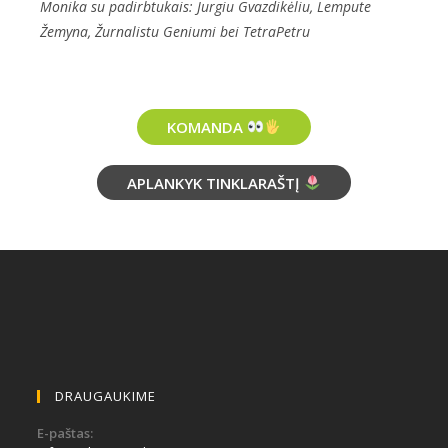
Monika su padirbtukais: Jurgiu Gvazdikėliu, Lempute
Žemyna, Žurnalistu Geniumi bei TetraPetru
KOMANDA
APLANKYK TINKLARAŠTĮ
DRAUGAUKIME
E-paštas: