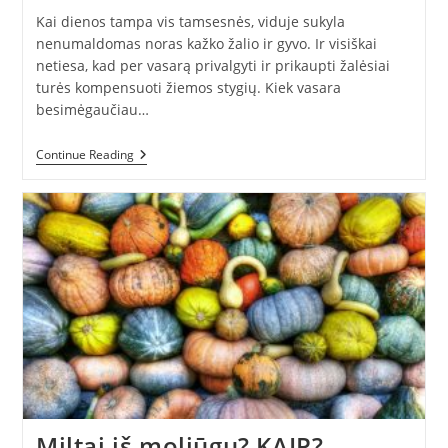
Kai dienos tampa vis tamsesnės, viduje sukyla
nenumaldomas noras kažko žalio ir gyvo. Ir visiškai
netiesa, kad per vasarą privalgyti ir prikaupti žalėsiai
turės kompensuoti žiemos stygių. Kiek vasara
besimėgaučiau…
Daigelių
Continue Reading
Galia:
Kaip
Juos
Užsiauginti
Namuose
Miltai iš moliūgų? KAIP?