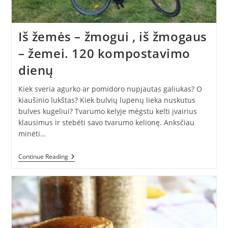
Iš žemės – žmogui , iš žmogaus
– žemei. 120 kompostavimo
dienų
Kiek sveria agurko ar pomidoro nupjautas galiukas? O
kiaušinio lukštas? Kiek bulvių lupenų lieka nuskutus
bulves kugeliui? Tvarumo kelyje mėgstu kelti įvairius
klausimus ir stebėti savo tvarumo kelionę. Anksčiau
minėti…
Iš
Continue Reading
Žemės
–
Žmogui
,
Iš
Žmogaus
–
Žemei.