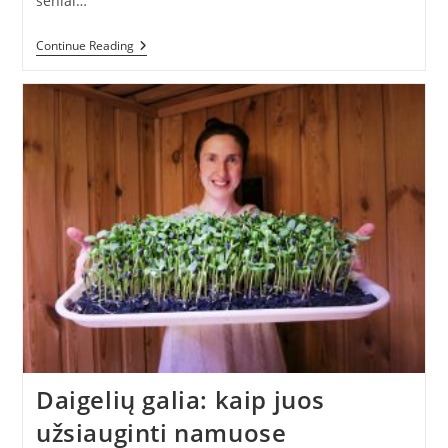
seniai…
2020-
Continue Reading
Ieji
Lietuvos
Restoranuose
–
Ko
Tikėtis?
Daigelių galia: kaip juos
užsiauginti namuose