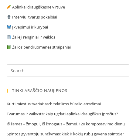
Aplinkai draugiškesnė virtuvė
Interviu: tvarūs pokalbiai
Įkvėpimui ir kūrybai
Žalieji renginiai ir veiklos
Žalios bendruomenės straipsniai
Pre
Es
to
clo
TINKLARAŠČIO NAUJIENOS
the
sea
Kurti miestus tvariai: architektūros būrelio atradimai
pan
Tvarumas ir vaikystė: kaip ugdyti aplinkai draugiškus įpročius?
Iš žemės – žmogui , iš žmogaus – žemei. 120 kompostavimo dienų
Spintos gyventojų surašymas: kiek ir kokių rūbų gyvena spintoje?