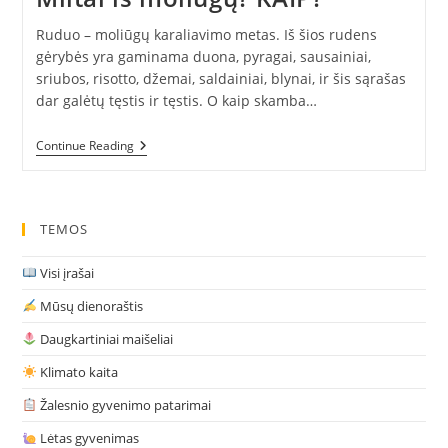
Ruduo – moliūgų karaliavimo metas. Iš šios rudens
gėrybės yra gaminama duona, pyragai, sausainiai,
sriubos, risotto, džemai, saldainiai, blynai, ir šis sąrašas
dar galėtų tęstis ir tęstis. O kaip skamba…
Miltai
Continue Reading
Iš
Moliūgų?
KAIP?
TEMOS
Visi įrašai
Mūsų dienoraštis
Daugkartiniai maišeliai
Klimato kaita
Žalesnio gyvenimo patarimai
Lėtas gyvenimas