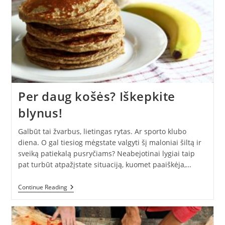
120
Kompostavimo
Dienų
Per daug košės? Iškepkite
blynus!
Galbūt tai žvarbus, lietingas rytas. Ar sporto klubo
diena. O gal tiesiog mėgstate valgyti šį maloniai šiltą ir
sveiką patiekalą pusryčiams? Neabejotinai lygiai taip
pat turbūt atpažįstate situaciją, kuomet paaiškėja,…
Per
Continue Reading
Daug
Košės?
Iškepkite
Blynus!