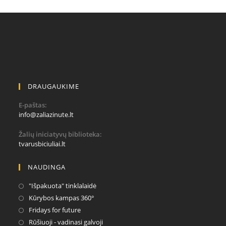
DRAUGAUKIME
E-paštas:
Opens
info@zaliazinute.lt
in
your
Žalių iniciatyvų biblioteka:
application
tvarusbiciuliai.lt
NAUDINGA
Opens
"Išpakuota" tinklalaidė
in
Opens
Kūrybos kampas 360°
a
in
Opens
Fridays for future
new
a
in
Opens
Rūšiuoji - vadinasi galvoji