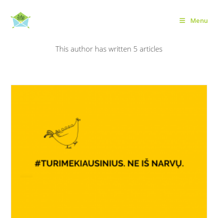
Skip
to
Menu
Autorius:
Kristė Kru
content
This author has written 5 articles