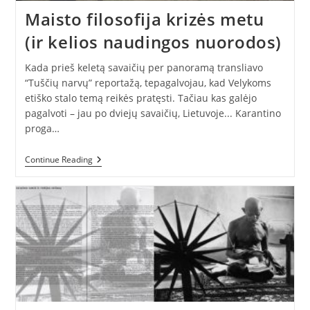
Maisto filosofija krizės metu
(ir kelios naudingos nuorodos)
Kada prieš keletą savaičių per panoramą transliavo
“Tuščių narvų” reportažą, tepagalvojau, kad Velykoms
etiško stalo temą reikės pratęsti. Tačiau kas galėjo
pagalvoti – jau po dviejų savaičių, Lietuvoje... Karantino
proga…
Maisto
Continue Reading
Filosofija
Krizės
Metu
(ir
Kelios
Naudingos
Nuorodos)