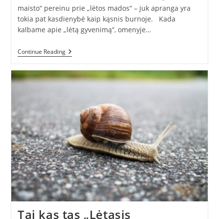
maisto“ pereinu prie „lėtos mados“ – juk apranga yra
tokia pat kasdienybė kaip kąsnis burnoje. Kada
kalbame apie „lėtą gyvenimą“, omenyje…
„Jamam“
Continue Reading
Tvarią
Madą
Tai kas tas „Lėtasis