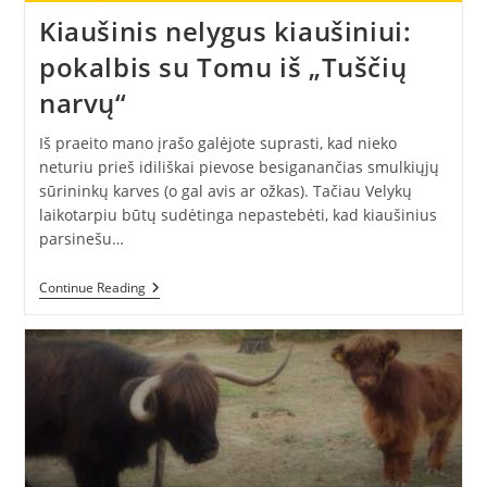
Kiaušinis nelygus kiaušiniui:
pokalbis su Tomu iš „Tuščių
narvų“
Iš praeito mano įrašo galėjote suprasti, kad nieko
neturiu prieš idiliškai pievose besiganančias smulkiųjų
sūrininkų karves (o gal avis ar ožkas). Tačiau Velykų
laikotarpiu būtų sudėtinga nepastebėti, kad kiaušinius
parsinešu…
Kiaušinis
Continue Reading
Nelygus
Kiaušiniui:
Pokalbis
Su
Tomu
Iš
„Tuščių
Narvų“