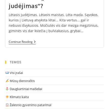
judėjimas“?
Lėtasis judėjimas. Lėtasis maistas. Lėta mada. Sąvokos,
kurios į Lietuvą atvyksta lėtai... Kita vertus... gal ir
nebuvo išvykusios. Močiutės vis dar mezga megztinius,
giminės vis dar kviečia į bulviakasius, grybai…
Tai
Continue Reading
Kas
Tas
„Lėtasis
Judėjimas“?
TEMOS
Visi įrašai
Mūsų dienoraštis
Daugkartiniai maišeliai
Klimato kaita
Žalesnio gyvenimo patarimai