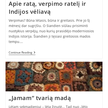
Apie ratą, verpimo ratelį ir
Indijos vėliavą
Verpimas? Būna lėtasis, būna ir greitasis. Prie jo šį
mėnesį dar sugrįšiu. O šiandien siūlau prisiminti
nuotykius verpėjų, nuo kurių prasidėjo moderniosios
Indijos istorija. Šiandien ji tęsiasi greitosios mados
tempu.…
Apie
Continue Reading
Ratą,
Verpimo
Ratelį
Ir
Indijos
Vėliavą
„Jamam“ tvarią madą
Lėtam sekmadieniui – lėta žinutė... Tad nuo „lėto