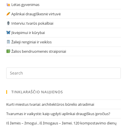
Lėtas gyvenimas
Aplinkai draugiškesnė virtuvė
Interviu: tvarūs pokalbiai
Įkvėpimui ir kūrybai
Žalieji renginiai ir veiklos
Žalios bendruomenės straipsniai
Pre
Es
to
clo
TINKLARAŠČIO NAUJIENOS
the
sea
Kurti miestus tvariai: architektūros būrelio atradimai
pan
Tvarumas ir vaikystė: kaip ugdyti aplinkai draugiškus įpročius?
Iš žemės – žmogui , iš žmogaus – žemei. 120 kompostavimo dienų