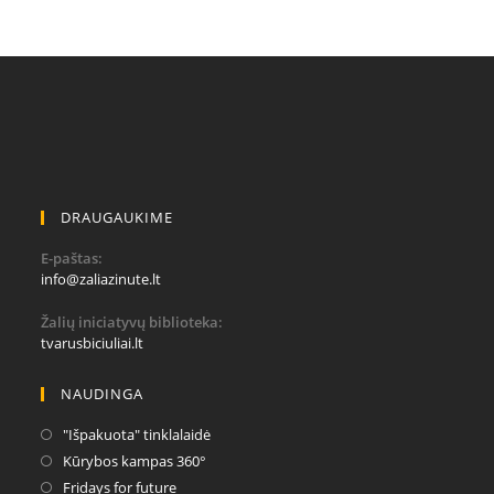
DRAUGAUKIME
E-paštas:
Opens
info@zaliazinute.lt
in
your
Žalių iniciatyvų biblioteka:
application
tvarusbiciuliai.lt
NAUDINGA
Opens
"Išpakuota" tinklalaidė
in
Opens
Kūrybos kampas 360°
a
in
Opens
Fridays for future