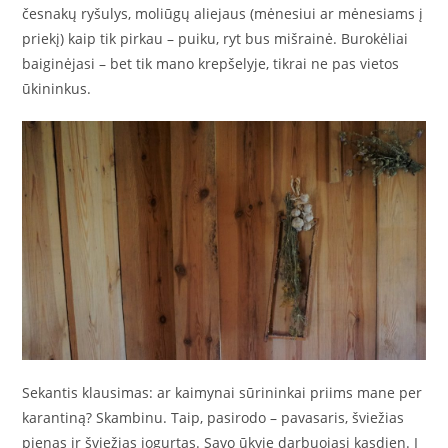
česnakų ryšulys, moliūgų aliejaus (mėnesiui ar mėnesiams į
priekį) kaip tik pirkau – puiku, ryt bus mišrainė. Burokėliai
baiginėjasi – bet tik mano krepšelyje, tikrai ne pas vietos
ūkininkus.
Sekantis klausimas: ar kaimynai sūrininkai priims mane per
karantiną? Skambinu. Taip, pasirodo – pavasaris, šviežias
pienas ir šviežias jogurtas. Savo ūkyje darbuojasi kasdien. Į