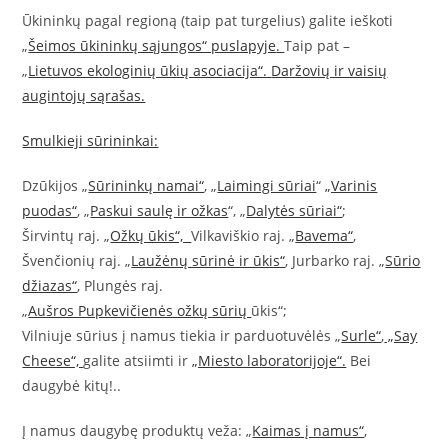
Ūkininkų pagal regioną (taip pat turgelius) galite ieškoti
„
Šeimos ūkininkų sąjungos“ puslapyje
.
Taip pat –
„
Lietuvos ekologinių ūkių asociacija“.
Daržovių ir vaisių
augintojų sąrašas.
Smulkieji sūrininkai:
Dzūkijos „
Sūrininkų namai“
, „
Laimingi sūriai
“
„Varinis
puodas“
, „
Paskui saulę ir ožkas
“, „
Dalytės sūriai“
;
Širvintų raj. „
Ožkų ūkis“,
Vilkaviškio raj. „
Bavema“
,
Švenčionių raj. „
Laužėnų sūrinė ir ūkis“
, Jurbarko raj. „
Sūrio
džiazas“
, Plungės raj.
„
Aušros Pupkevičienės ožkų sūrių
ūkis“;
Vilniuje sūrius į namus tiekia ir parduotuvėlės „
Surle“
,
„Say
Cheese“,
galite atsiimti ir
„Miesto laboratorijoje“.
Bei
daugybė kitų!..
Į namus daugybę produktų veža: „
Kaimas į namus“
,