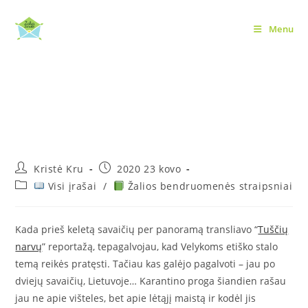
Skip
to
Menu
Maisto filosofija krizės
content
metu (ir kelios naudingos
nuorodos)
Post
Post
Kristė Kru
2020 23 kovo
author:
published:
Post
Visi įrašai
/
Žalios bendruomenės straipsniai
category:
Kada prieš keletą savaičių per panoramą transliavo “
Tuščių
narvų
” reportažą, tepagalvojau, kad Velykoms etiško stalo
temą reikės pratęsti. Tačiau kas galėjo pagalvoti – jau po
dviejų savaičių, Lietuvoje… Karantino proga šiandien rašau
jau ne apie višteles, bet apie lėtąjį maistą ir kodėl jis