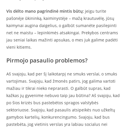
Vis dėlto mano pagrindinė mintis būtų:
jeigu turite
pašonėje ūkininką, kaiminystėje – mažą krautuvėlę, jūsų
kaimynai augina daigelius, o galbūt sumanėte pasilepinti
net ne maistu – lepinkimės atsakingai. Prekybos centrams
jau seniai laikas mažinti apsukas, o mes juk galime padėti
vieni kitiems.
Pirmojo pasaulio problemos?
Aš svajoju, kad per šį laikotarpį ne smuks verslai, o smuks
vartojimas. Svajoju, kad žmonės patirs, jog galima vartoti
mažiau ir tikrai nieko neprarasti. O galbūt supras, kad
kažkas jų gyvenime nebuvo taip jau būtina? Aš svajoju, kad
po šios krizės bus pastebėtos spragos valstybės
sektoriuose. Svajoju, kad pasaulis atsipeikės nuo užkeltų
gamybos kartelių, konkurencingumo. Svajoju, kad bus
pastebėta, jog vietinis verslas yra labiau socialus nei