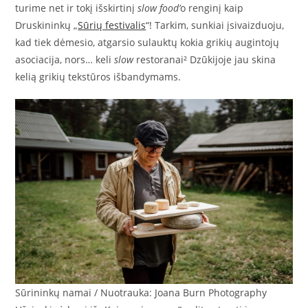
turime net ir tokį išskirtinį
slow food’
o renginį kaip
Druskininkų „
Sūrių festivalis
“! Tarkim, sunkiai įsivaizduoju,
kad tiek dėmesio, atgarsio sulauktų kokia grikių augintojų
asociacija, nors… keli
slow
restoranai² Dzūkijoje jau skina
kelią grikių tekstūros išbandymams.
Sūrininkų namai / Nuotrauka: Joana Burn Photography