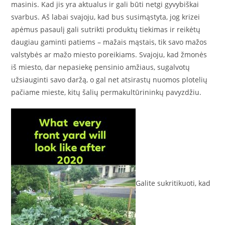
masinis. Kad jis yra aktualus ir gali būti netgi gyvybiškai
svarbus. Aš labai svajoju, kad bus susimąstyta, jog krizei
apėmus pasaulį gali sutrikti produktų tiekimas ir reikėtų
daugiau gaminti patiems – mažais mąstais, tik savo mažos
valstybės ar mažo miesto poreikiams. Svajoju, kad žmonės
iš miesto, dar nepasiekę pensinio amžiaus, sugalvotų
užsiauginti savo daržą, o gal net atsirastų nuomos plotelių
pačiame mieste, kitų šalių permakultūrininkų pavyzdžiu.
Galite sukritikuoti, kad