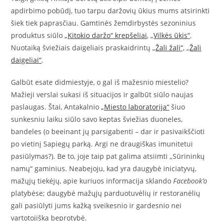
apdirbimo pobūdį, tuo tarpu daržovių ūkius mums atsirinkti
šiek tiek paprasčiau. Gamtinės žemdirbystės sezoninius
produktus siūlo
„Kitokio daržo“ krepšeliai
, „
Vilkės ūkis“
.
Nuotaiką šviežiais daigeliais praskaidrintų „
Žali žali“,
„
Žali
daigeliai“
.
Galbūt esate didmiestyje, o gal iš mažesnio miestelio?
Mažieji verslai sukasi iš situacijos ir galbūt siūlo naujas
paslaugas. Štai, Antakalnio
„Miesto laboratorija“
šiuo
sunkesniu laiku siūlo savo keptas šviežias duoneles,
bandeles (o beeinant jų parsigabenti – dar ir pasivaikščioti
po vietinį Sapiegų parką. Argi ne draugiškas imunitetui
pasiūlymas?). Be to, joje taip pat galima atsiimti „Sūrininkų
namų“ gaminius. Neabejoju, kad yra daugybė iniciatyvų,
mažųjų tiekėjų, apie kuriuos informacija sklando
Facebook’o
platybėse; daugybė mažųjų parduotuvėlių ir restoranėlių
gali pasiūlyti jums kažką sveikesnio ir gardesnio nei
vartotojiška beprotybė.