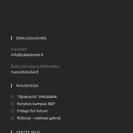
DRAUGAUKIME
E-paštas:
Opens
info@zaliazinute.lt
in
your
Žalių iniciatyvų biblioteka:
application
tvarusbiciuliai.lt
NAUDINGA
Opens
"Išpakuota" tinklalaidė
in
Opens
Kūrybos kampas 360°
a
in
Opens
Fridays for future
new
a
in
Opens
Rūšiuoji - vadinasi galvoji
tab
new
a
in
tab
new
a
SEKITE MUS