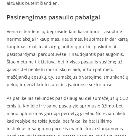
aktualus būtent šiandien.
Pasirengimas pasaulio pabaigai
Viena iš tendencijų beprasidedant karantinui – visuotinė
nerimo akcija ir kaupimas. Kaupimas, kaupimas ir dar kartą
kaupimas: maisto atsargų, buitinių prekių, paskutiniai
pasispardymai parduotuvėse ir naudojantis paslaugomis.
Šiuo metu ne tik Lietuva, bet ir visas pasaulis susiėmę už
galvos dėl netikėtų milžiniškų išlaidų ir tuo pat metu
mažėjančių apsukų, t.y. sumažėjusio vartojimo, smunkančių
pelnų ir neužtikrintos ateities įvairiuose sektoriuose.
Aš pati kelias sekundes pasidžiaugiau dėl sumažėjusių CO2
emisijų Kinijoje ir visame pasaulyje aprimusio ūžimo, bet
mano optimizmas garuoja pernelyg greitai. Norėčiau tikėti,
kad realybė ne tokia juoda, bet faktai kalba: išlikimo
instinktas ir saugumo poreikis manifestuoja šluojamomis