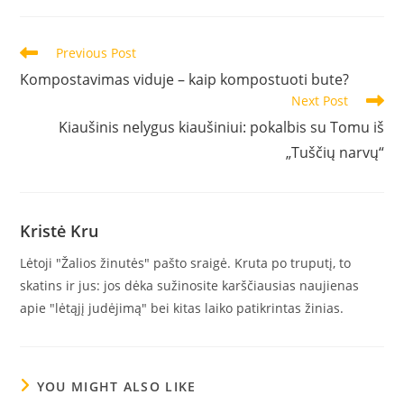
a
new
window
Read
Previous Post
more
Kompostavimas viduje – kaip kompostuoti bute?
articles
Next Post
Kiaušinis nelygus kiaušiniui: pokalbis su Tomu iš
„Tuščių narvų“
Kristė Kru
Lėtoji "Žalios žinutės" pašto sraigė. Kruta po truputį, to
skatins ir jus: jos dėka sužinosite karščiausias naujienas
apie "lėtąjį judėjimą" bei kitas laiko patikrintas žinias.
YOU MIGHT ALSO LIKE