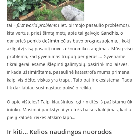
tai –
first world problems
(liet. pirmojo pasaulio problemos),
kita vertus, prieš šimtą metų apie tai galvojo
Gandhis, o
dar
prieš
penkis dešimtmečius buvo prognozuojama
, į kokį
akligatvį visą pasaulį nuves ekonomikos augimas. Mūsų visų
problema, kad gyvenimas truputį per geras…. Gyvename
tikrai gerai, esame išlepinti galimybių, pasirinkimo laisvės.
Ir kada užsimirštame, pasaulinė katastrofa mums primena,
kaip, vis dėlto, viskas yra trapu. Taip pat ir ekosistema. Tada
tik dar labiau susimąstau: pokyčio reikia.
O apie višteles? Taip, kiaušinius irgi rinkitės iš pažįstamų ūk
ininkų. Masiniai paukštynai yra toks baisus kalėjimas, kad a
pie jį kalbėti reikės atskiro lapo…
Ir kiti… Kelios naudingos nuorodos