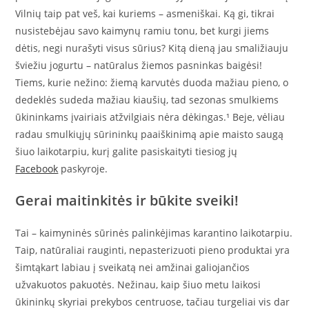
Vilnių taip pat veš, kai kuriems – asmeniškai. Ką gi, tikrai
nusistebėjau savo kaimynų ramiu tonu, bet kurgi jiems
dėtis, negi nurašyti visus sūrius? Kitą dieną jau smaližiauju
šviežiu jogurtu – natūralus žiemos pasninkas baigėsi!
Tiems, kurie nežino: žiemą karvutės duoda mažiau pieno, o
dedeklės sudeda mažiau kiaušių, tad sezonas smulkiems
ūkininkams įvairiais atžvilgiais nėra dėkingas.¹ Beje, vėliau
radau smulkiųjų sūrininkų paaiškinimą apie maisto saugą
šiuo laikotarpiu, kurį galite pasiskaityti tiesiog jų
Facebook
paskyroje.
Gerai maitinkitės ir būkite sveiki!
Tai – kaimyninės sūrinės palinkėjimas karantino laikotarpiu.
Taip, natūraliai rauginti, nepasterizuoti pieno produktai yra
šimtąkart labiau į sveikatą nei amžinai galiojančios
užvakuotos pakuotės. Nežinau, kaip šiuo metu laikosi
ūkininkų skyriai prekybos centruose, tačiau turgeliai vis dar