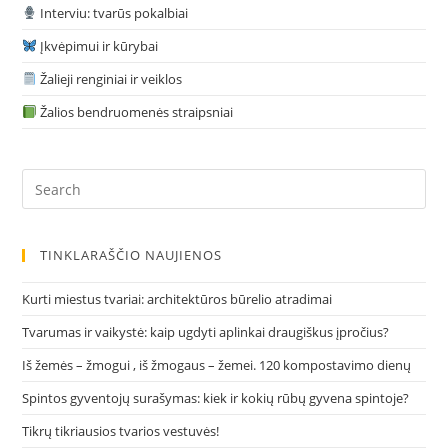
Interviu: tvarūs pokalbiai
Įkvėpimui ir kūrybai
Žalieji renginiai ir veiklos
Žalios bendruomenės straipsniai
Pre
Es
to
clo
TINKLARAŠČIO NAUJIENOS
the
sea
Kurti miestus tvariai: architektūros būrelio atradimai
pan
Tvarumas ir vaikystė: kaip ugdyti aplinkai draugiškus įpročius?
Iš žemės – žmogui , iš žmogaus – žemei. 120 kompostavimo dienų
Spintos gyventojų surašymas: kiek ir kokių rūbų gyvena spintoje?
Tikrų tikriausios tvarios vestuvės!