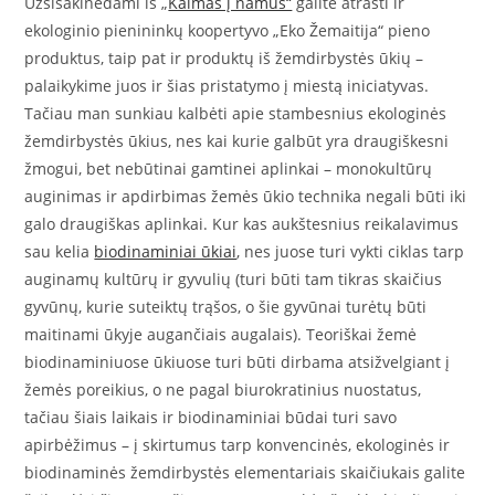
Užsisakinėdami iš „
Kaimas į namus“
galite atrasti ir
ekologinio pienininkų koopertyvo „Eko Žemaitija“ pieno
produktus, taip pat ir produktų iš žemdirbystės ūkių –
palaikykime juos ir šias pristatymo į miestą iniciatyvas.
Tačiau man sunkiau kalbėti apie stambesnius ekologinės
žemdirbystės ūkius, nes kai kurie galbūt yra draugiškesni
žmogui, bet nebūtinai gamtinei aplinkai – monokultūrų
auginimas ir apdirbimas žemės ūkio technika negali būti iki
galo draugiškas aplinkai. Kur kas aukštesnius reikalavimus
sau kelia
biodinaminiai ūkiai
, nes juose turi vykti ciklas tarp
auginamų kultūrų ir gyvulių (turi būti tam tikras skaičius
gyvūnų, kurie suteiktų trąšos, o šie gyvūnai turėtų būti
maitinami ūkyje augančiais augalais). Teoriškai žemė
biodinaminiuose ūkiuose turi būti dirbama atsižvelgiant į
žemės poreikius, o ne pagal biurokratinius nuostatus,
tačiau šiais laikais ir biodinaminiai būdai turi savo
apirbėžimus – į skirtumus tarp konvencinės, ekologinės ir
biodinaminės žemdirbystės elementariais skaičiukais galite