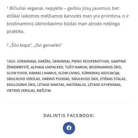
¹ Bičiuliai veganai, nepykite – gerbiu jūsų jausmus, bet
etiškai laikomos melžiamos karvutės man yra priimtina, o ir
biodinaminis ūkininkavimo būdas man atrodo nebloga
praktika.
² „Šilo kopa“, „Dvi gervelės“
TAGS
:
SŪRININKAI
,
DARŽAS
,
ŪKININKAI
,
PIENO KOOPERATYVAS
,
GAMTINĖ
ŽEMDIRBYSTĖ
,
ALPANA UNPACKED
,
TUŠTI NARVAI
,
BIODINAMINIS ŪKIS
,
SLOW FOOD
,
KAIMAS Į NAMUS
,
SLOW LIVING
,
SŪRININKŲ ASOCIACIJA
,
SMULKUSIS VERSLAS
,
VARINIS PUODAS
,
SMULKUSIS ŪKIS
,
ETIŠKAS STALAS
,
EKOLOGINIS ŪKIS
,
LĖTASIS MAISTAS
,
NATŪRALUS
,
LĖTASIS GYVENIMAS
,
VIETINIS VERSLAS
,
RIEŠUTAI
SHARE
DALINTIS FACEBOOK:
THIS
CONTENT
Opens
in