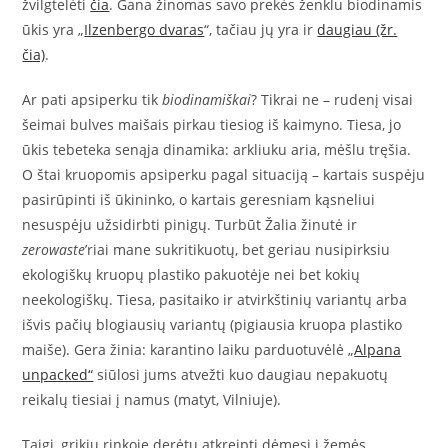
žvilgtelėti
čia
. Gana žinomas savo prekės ženklu biodinamis
ūkis yra „
Ilzenbergo dvaras
“, tačiau jų yra ir
daugiau (žr.
čia)
.
Ar pati apsiperku tik
biodinamiškai
? Tikrai ne – rudenį visai
šeimai bulves maišais pirkau tiesiog iš kaimyno. Tiesa, jo
ūkis tebeteka senąja dinamika: arkliuku aria, mėšlu tręšia.
O štai kruopomis apsiperku pagal situaciją – kartais suspėju
pasirūpinti iš ūkininko, o kartais geresniam kąsneliui
nesuspėju užsidirbti pinigų. Turbūt Žalia žinutė ir
zerowaste
’riai mane sukritikuotų, bet geriau nusipirksiu
ekologiškų kruopų plastiko pakuotėje nei bet kokių
neekologiškų. Tiesa, pasitaiko ir atvirkštinių variantų arba
išvis pačių blogiausių variantų (pigiausia kruopa plastiko
maiše). Gera žinia: karantino laiku parduotuvėlė „
Alpana
unpacked“
siūlosi jums atvežti kuo daugiau nepakuotų
reikalų tiesiai į namus (matyt, Vilniuje).
Taigi, grikių rinkoje derėtų atkreipti dėmesį į žemės