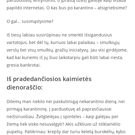
parduotuvių lentynomis, o įprastą ūžesį galvoje kaip visada
papildo internetas. O kas bus po karantino – atsigriebsime?
O gal… susimąstysime?
Iš tiesų labiau susirūpinau ne smerkti išsigandusius
vartotojus, bet dėl tų, kuriuos labai palaikau – smulkiųjų
verslų bei visų smulkių, gražių iniciatyvų. Jau visi girdėjome,
kad kai kuriems iš jų šiuo laikotarpiu gali būti labai riesta,
gresia bankrotai.
Iš pradedančiosios kaimietės
dienoraščio:
Dilemų man nekilo nei paskutiniąją nekarantino dieną, nei
pirmąją karantininę. Į parduotuvę aš paprasčiausiai
neišsiruošiau. Žvilgtelėjau į spinteles – kaip galėjau per
žiemą tiek visko nesuvalgyti? Akis užkliuvo už stiklainėlio
pupelių. Patikrinau: krepšy dar turiu keletą burokėlių, kybo