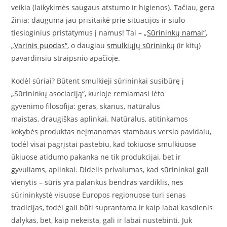
veikia (laikykimės saugaus atstumo ir higienos). Tačiau, gera
žinia: dauguma jau prisitaikė prie situacijos ir siūlo
tiesioginius pristatymus į namus! Tai – „
Sūrininkų namai“
,
„
Varinis puodas“
, o daugiau
smulkiųjų sūrininkų
(ir kitų)
pavardinsiu straipsnio apačioje.
Kodėl sūriai? Būtent smulkieji sūrininkai susibūrę į
„Sūrininkų asociaciją“, kurioje remiamasi lėto
gyvenimo filosofija: geras, skanus, natūralus
maistas, draugiškas aplinkai. Natūralus, atitinkamos
kokybės produktas neįmanomas stambaus verslo pavidalu,
todėl visai pagrįstai pastebiu, kad tokiuose smulkiuose
ūkiuose atidumo pakanka ne tik produkcijai, bet ir
gyvuliams, aplinkai. Didelis privalumas, kad sūrininkai gali
vienytis – sūris yra palankus bendras vardiklis, nes
sūrininkystė visuose Europos regionuose turi senas
tradicijas, todėl gali būti suprantama ir kaip labai kasdienis
dalykas, bet, kaip nekeista, gali ir labai nustebinti. Juk