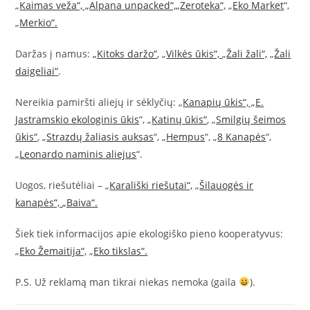
„
Kaimas veža“, „
Alpana unpacked“,„
Zeroteka
“,
„
Eko Market
“,
„
Merkio“.
Daržas į namus:
„Kitoks daržo“
, „
Vilkės ūkis“,
„
Žali žali“,
„
Žali
daigeliai“
.
Nereikia pamiršti aliejų ir sėklyčių: „
Kanapių ūkis“, „
E.
Jastramskio ekologinis ūkis
“, „
Katinų ūkis“
, „
Smilgių šeimos
ūkis“
, „
Strazdų žaliasis auksas
“, „
Hempus
“, „
8 Kanapės
“,
„
Leonardo naminis aliejus
“.
Uogos, riešutėliai – „
Karališki riešutai“,
„
Šilauogės ir
kanapės“,
„Baiva“.
Šiek tiek informacijos apie ekologiško pieno kooperatyvus:
„
Eko Žemaitija“,
„
Eko tikslas“.
P.S. Už reklamą man tikrai niekas nemoka (gaila
).