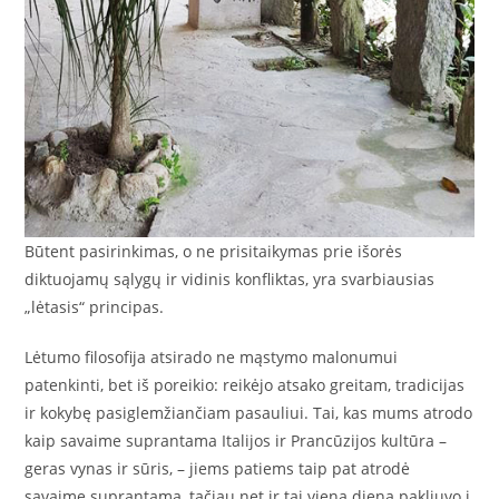
Būtent pasirinkimas, o ne prisitaikymas prie išorės
diktuojamų sąlygų ir vidinis konfliktas, yra svarbiausias
„lėtasis“ principas.
Lėtumo filosofija atsirado ne mąstymo malonumui
patenkinti, bet iš poreikio: reikėjo atsako greitam, tradicijas
ir kokybę pasiglemžiančiam pasauliui. Tai, kas mums atrodo
kaip savaime suprantama Italijos ir Prancūzijos kultūra –
geras vynas ir sūris, – jiems patiems taip pat atrodė
savaime suprantama, tačiau net ir tai vieną dieną pakliuvo į