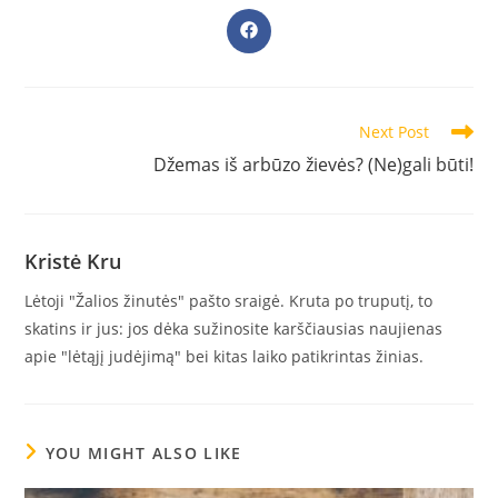
THIS
CONTENT
Opens
in
a
new
window
Read
Next Post
more
Džemas iš arbūzo žievės? (Ne)gali būti!
articles
Kristė Kru
Lėtoji "Žalios žinutės" pašto sraigė. Kruta po truputį, to
skatins ir jus: jos dėka sužinosite karščiausias naujienas
apie "lėtąjį judėjimą" bei kitas laiko patikrintas žinias.
YOU MIGHT ALSO LIKE