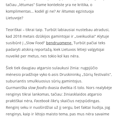
tačiau „lėtumas“ šiame kontekste yra ne kritika, o
komplimentas… kodėl gi ne? Ar
lėtumas
egzistuoja
Lietuvoje?
Teoriškai – tikrai taip. Turbūt labiausiai nustebau atradusi,
kad 2018 metais dzūkijos gamintojai ir „sveikuoliai“ Alytuje
susibūrė į „Slow Food“
bendruomenę
.
Turbūt pačiai teks
padaryti atskirą reportažą, kiek Lietuvos lėtieji valgytojai
nuveikė per metus, nes tokio kol kas nėra.
Šiek tiek daugiau atgarsio sulaukusi žinia: rugpjūčio
mėnesio pradžioje vyko 6-asis Druskininkų „Sūrių festivalis“,
suburiantis smulkiuosius sūrių gamintojus.
Gurmaniška
slow
food
’o dvasia dvelkia iš tolo. Nors realybėje
renginys tikrai lankomas, tačiau: žiniasklaidos atgarsio
praktiškai nėra,
Facebook
like
‘ų skaičius neįspūdingas.
Renginį seku ir nuoširdžiai už jį sergu, bet faktai liudija, jog
renginys, kaip ir lėtojo maisto tema, pas mus nėra savaime