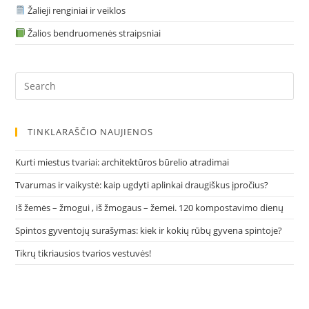
Žalieji renginiai ir veiklos
Žalios bendruomenės straipsniai
Pre
Es
to
clo
TINKLARAŠČIO NAUJIENOS
the
sea
Kurti miestus tvariai: architektūros būrelio atradimai
pan
Tvarumas ir vaikystė: kaip ugdyti aplinkai draugiškus įpročius?
Iš žemės – žmogui , iš žmogaus – žemei. 120 kompostavimo dienų
Spintos gyventojų surašymas: kiek ir kokių rūbų gyvena spintoje?
Tikrų tikriausios tvarios vestuvės!