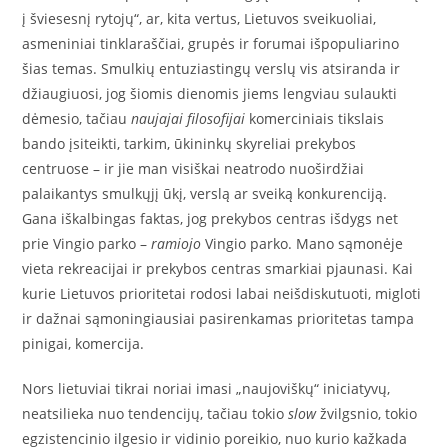
į šviesesnį rytojų“, ar, kita vertus, Lietuvos sveikuoliai,
asmeniniai tinklaraščiai, grupės ir forumai išpopuliarino
šias temas. Smulkių entuziastingų verslų vis atsiranda ir
džiaugiuosi, jog šiomis dienomis jiems lengviau sulaukti
dėmesio, tačiau
naujajai filosofijai
komerciniais tikslais
bando įsiteikti, tarkim, ūkininkų skyreliai prekybos
centruose – ir jie man visiškai neatrodo nuoširdžiai
palaikantys smulkųjį ūkį, verslą ar sveiką konkurenciją.
Gana iškalbingas faktas, jog prekybos centras išdygs net
prie Vingio parko –
ramiojo
Vingio parko. Mano sąmonėje
vieta rekreacijai ir prekybos centras smarkiai pjaunasi. Kai
kurie Lietuvos prioritetai rodosi labai neišdiskutuoti, migloti
ir dažnai sąmoningiausiai pasirenkamas prioritetas tampa
pinigai, komercija.
Nors lietuviai tikrai noriai imasi „naujoviškų“ iniciatyvų,
neatsilieka nuo tendencijų, tačiau tokio
slow
žvilgsnio, tokio
egzistencinio ilgesio ir vidinio poreikio, nuo kurio kažkada