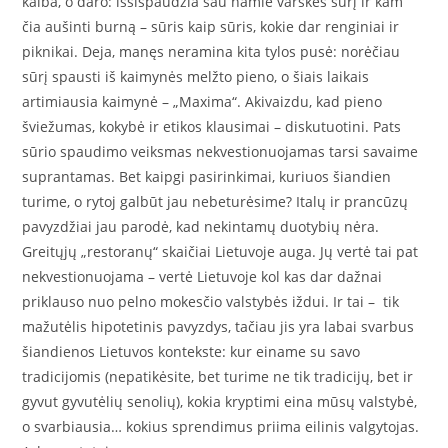
kalba, o daro: išsispaudžia sau namie varškės sūrį ir kam
čia aušinti burną – sūris kaip sūris, kokie dar renginiai ir
piknikai. Deja, manęs neramina kita tylos pusė: norėčiau
sūrį spausti iš kaimynės melžto pieno, o šiais laikais
artimiausia kaimynė – „Maxima“. Akivaizdu, kad pieno
šviežumas, kokybė ir etikos klausimai – diskutuotini. Pats
sūrio spaudimo veiksmas nekvestionuojamas tarsi savaime
suprantamas. Bet kaipgi pasirinkimai, kuriuos šiandien
turime, o rytoj galbūt jau nebeturėsime? Italų ir prancūzų
pavyzdžiai jau parodė, kad nekintamų duotybių nėra.
Greitųjų „restoranų“ skaičiai Lietuvoje auga. Jų vertė tai pat
nekvestionuojama – vertė Lietuvoje kol kas dar dažnai
priklauso nuo pelno mokesčio valstybės iždui. Ir tai – tik
mažutėlis hipotetinis pavyzdys, tačiau jis yra labai svarbus
šiandienos Lietuvos kontekste: kur einame su savo
tradicijomis (nepatikėsite, bet turime ne tik tradicijų, bet ir
gyvut gyvutėlių senolių), kokia kryptimi eina mūsų valstybė,
o svarbiausia… kokius sprendimus priima eilinis valgytojas.