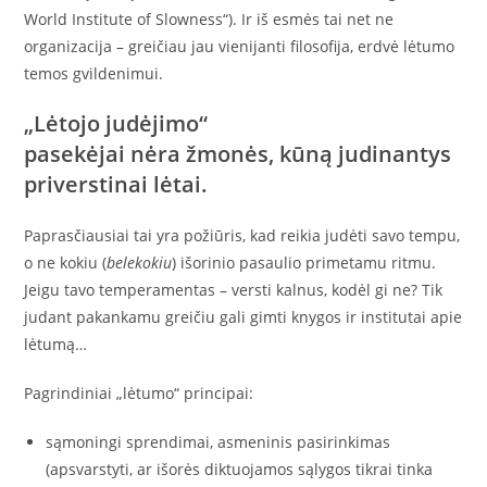
World Institute of Slowness“). Ir iš esmės tai net ne
organizacija – greičiau jau vienijanti filosofija, erdvė lėtumo
temos gvildenimui.
„Lėtojo judėjimo“
pasekėjai nėra žmonės, kūną judinantys
priverstinai lėtai.
Paprasčiausiai tai yra požiūris, kad reikia judėti savo tempu,
o ne kokiu (
belekokiu
) išorinio pasaulio primetamu ritmu.
Jeigu tavo temperamentas – versti kalnus, kodėl gi ne? Tik
judant pakankamu greičiu gali gimti knygos ir institutai apie
lėtumą…
Pagrindiniai „lėtumo“ principai:
sąmoningi sprendimai, asmeninis pasirinkimas
(apsvarstyti, ar išorės diktuojamos sąlygos tikrai tinka