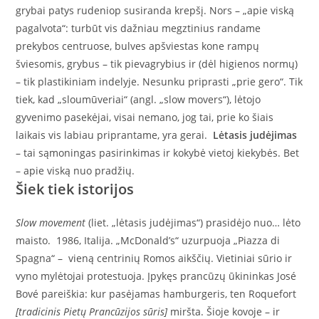
grybai patys rudeniop susiranda krepšį. Nors – „apie viską
pagalvota“: turbūt vis dažniau megztinius randame
prekybos centruose, bulves apšviestas kone rampų
šviesomis, grybus – tik pievagrybius ir (dėl higienos normų)
– tik plastikiniam indelyje. Nesunku priprasti „prie gero“. Tik
tiek, kad „sloumūveriai“ (angl. „slow movers“), lėtojo
gyvenimo pasekėjai, visai nemano, jog tai, prie ko šiais
laikais vis labiau priprantame, yra gerai.
Lėtasis judėjimas
– tai sąmoningas pasirinkimas ir kokybė vietoj kiekybės. Bet
– apie viską nuo pradžių.
Šiek tiek istorijos
Slow movement
(liet. „lėtasis judėjimas“) prasidėjo nuo… lėto
maisto. 1986, Italija. „McDonald’s“ uzurpuoja „Piazza di
Spagna“ – vieną centrinių Romos aikščių. Vietiniai sūrio ir
vyno mylėtojai protestuoja. Įpykęs prancūzų ūkininkas José
Bové pareiškia: kur pasėjamas hamburgeris, ten Roquefort
[tradicinis Pietų Prancūzijos sūris]
miršta. Šioje kovoje – ir