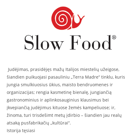
Judėjimas, prasidėjęs mažų Italijos miestelių užeigose,
šiandien puikuojasi pasauliniu „Terra Madre“ tinklu, kuris
jungia smulkiuosius ūkius, maisto bendruomenes ir
organizacijas; rengia kasmetinę bienalę, jungiančią
gastronominius ir aplinkosauginius klausimus bei
įkvepiančią judėjimus kituose žemės kampeliuose; ir,
žinoma, turi trisdešimt metų įdirbio – šiandien jau realų
atsaką pusfabrikačių „kultūrai“.
Istorija tęsiasi