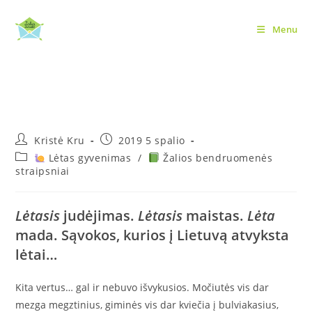
Skip
to
Menu
Tai kas tas „Lėtasis
content
judėjimas“?
Post
Post
Kristė Kru
2019 5 spalio
author:
published:
Post
Lėtas gyvenimas
/
Žalios bendruomenės
category:
straipsniai
Lėtasis
judėjimas.
Lėtasis
maistas.
Lėta
mada. Sąvokos, kurios į Lietuvą atvyksta
lėtai…
Kita vertus… gal ir nebuvo išvykusios. Močiutės vis dar
mezga megztinius, giminės vis dar kviečia į bulviakasius,