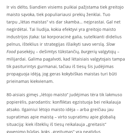
Ir vis dėlto, šiandien visiems puikiai pažįstama tiek greitojo
maisto sąvoka, tiek populiariausi prekių ženklai. Tuo
tarpu „lėtas maistas“ vis dar skamba… neįprastai. Gal net
negirdėtai. Tai liudija, kokia efektyvi yra greitojo maisto
industrijos įtaka: tai korporacinė galia, sutelkianti didelius
pelnus, išteklius ir strategijas išlaikyti savo verslą.
Slow
Food
pasekėjų – dešimtys tūkstančių,
burgerių
valgytojų –
milijardai. Galima pagalvoti, kad lėtaisiais valgytojais tampa
tik pasiturintys gurmanai, tačiau iš tiesų šis judėjimas
propaguoja idėją, jog geras kokybiškas maistas turi būti
prieinamas kiekvienam.
80-aisiais gimęs „lėtojo maisto“ judėjimas tėra tik lakmuso
popierėlis, parodantis: konfliktas egzistuoja bei reikalauja
atsako. Ilgainiui lėtojo maisto idėja – arba greičiau jau
supratimas apie maistą – virto supratimu apie globalią
situaciją: kiek išteklių iš tiesų reikalauja „greitasis“
gyvenimo būdas, koks „greitumas“ yra neatidus