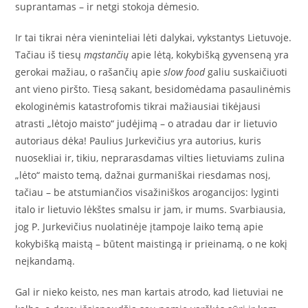
suprantamas – ir netgi stokoja dėmesio.
Ir tai tikrai nėra vieninteliai lėti dalykai, vykstantys Lietuvoje.
Tačiau iš tiesų
mąstančių
apie lėtą, kokybišką gyvenseną yra
gerokai mažiau, o rašančių apie
slow food
galiu suskaičiuoti
ant vieno piršto. Tiesą sakant, besidomėdama pasaulinėmis
ekologinėmis katastrofomis tikrai mažiausiai tikėjausi
atrasti „lėtojo maisto“ judėjimą – o atradau dar ir lietuvio
autoriaus dėka! Paulius Jurkevičius yra autorius, kuris
nuosekliai ir, tikiu, neprarasdamas vilties lietuviams zulina
„lėto“ maisto temą, dažnai gurmaniškai riesdamas nosį,
tačiau – be atstumiančios visažiniškos arogancijos: lyginti
italo ir lietuvio lėkštes smalsu ir jam, ir mums. Svarbiausia,
jog P. Jurkevičius nuolatinėje įtampoje laiko temą apie
kokybišką maistą – būtent maistingą ir prieinamą, o ne kokį
neįkandamą.
Gal ir nieko keisto, nes man kartais atrodo, kad lietuviai ne