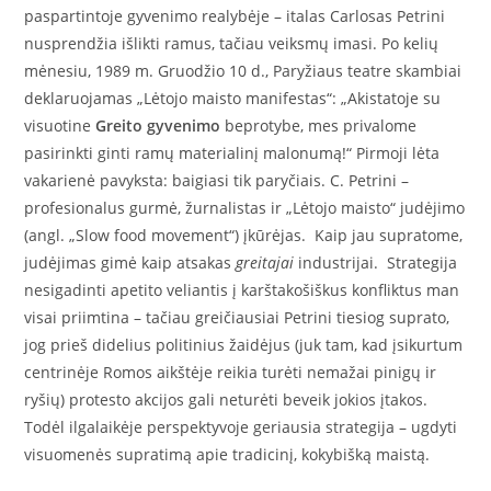
paspartintoje gyvenimo realybėje – italas Carlosas Petrini
nusprendžia išlikti ramus, tačiau veiksmų imasi. Po kelių
mėnesiu, 1989 m. Gruodžio 10 d., Paryžiaus teatre skambiai
deklaruojamas „Lėtojo maisto manifestas“: „Akistatoje su
visuotine
Greito gyvenimo
beprotybe, mes privalome
pasirinkti ginti ramų materialinį malonumą!“ Pirmoji lėta
vakarienė pavyksta: baigiasi tik paryčiais. C. Petrini –
profesionalus gurmė, žurnalistas ir „Lėtojo maisto“ judėjimo
(angl. „Slow food movement“) įkūrėjas. Kaip jau supratome,
judėjimas gimė kaip atsakas
greitajai
industrijai.
Strategija
nesigadinti apetito veliantis į karštakošiškus konfliktus man
visai priimtina – tačiau greičiausiai Petrini tiesiog suprato,
jog prieš didelius politinius žaidėjus (juk tam, kad įsikurtum
centrinėje Romos aikštėje reikia turėti nemažai pinigų ir
ryšių) protesto akcijos gali neturėti beveik jokios įtakos.
Todėl ilgalaikėje perspektyvoje geriausia strategija – ugdyti
visuomenės supratimą apie tradicinį, kokybišką maistą.