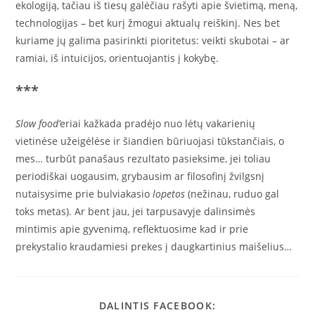
ekologiją, tačiau iš tiesų galėčiau rašyti apie švietimą, meną,
technologijas – bet kurį žmogui aktualų reiškinį. Nes bet
kuriame jų galima pasirinkti pioritetus: veikti skubotai – ar
ramiai, iš intuicijos, orientuojantis į kokybę.
***
Slow food’
eriai kažkada pradėjo nuo lėtų vakarienių
vietinėse užeigėlėse ir šiandien būriuojasi tūkstančiais, o
mes… turbūt panašaus rezultato pasieksime, jei toliau
periodiškai uogausim, grybausim ar filosofinį žvilgsnį
nutaisysime prie bulviakasio
lopetos
(nežinau, ruduo gal
toks metas). Ar bent jau, jei tarpusavyje dalinsimės
mintimis apie gyvenimą, reflektuosime kad ir prie
prekystalio kraudamiesi prekes į daugkartinius maišelius…
SHARE
DALINTIS FACEBOOK: