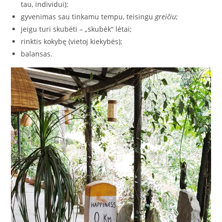
tau, individui);
gyvenimas sau tinkamu tempu, teisingu
greičiu
;
jeigu turi skubėti – „skubėk“ lėtai;
rinktis kokybę (vietoj kiekybės);
balansas.