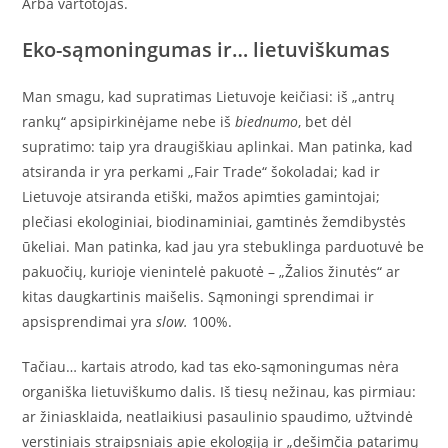
Arba vartotojas.
Eko-sąmoningumas ir… lietuviškumas
Man smagu, kad supratimas Lietuvoje keičiasi: iš „antrų
rankų“ apsipirkinėjame nebe iš
biednumo
, bet dėl
supratimo: taip yra draugiškiau aplinkai. Man patinka, kad
atsiranda ir yra perkami „Fair Trade“ šokoladai; kad ir
Lietuvoje atsiranda etiški, mažos apimties gamintojai;
plečiasi ekologiniai, biodinaminiai, gamtinės žemdibystės
ūkeliai. Man patinka, kad jau yra stebuklinga parduotuvė be
pakuočių, kurioje vienintelė pakuotė – „Žalios žinutės“ ar
kitas daugkartinis maišelis. Sąmoningi sprendimai ir
apsisprendimai yra
slow.
100%.
Tačiau… kartais atrodo, kad tas eko-sąmoningumas nėra
organiška lietuviškumo dalis. Iš tiesų nežinau, kas pirmiau:
ar žiniasklaida, neatlaikiusi pasaulinio spaudimo, užtvindė
verstiniais straipsniais apie ekologiją ir „dešimčia patarimų