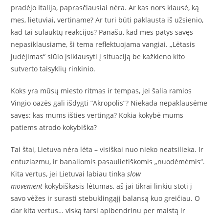
pradėjo Italija, paprasčiausiai nėra. Ar kas nors klausė, ką
mes, lietuviai, vertiname? Ar turi būti paklausta iš užsienio,
kad tai sulauktų reakcijos? Panašu, kad mes patys savęs
nepasiklausiame, ši tema reflektuojama vangiai. „Lėtasis
judėjimas“ siūlo įsiklausyti į situaciją be kažkieno kito
sutverto taisyklių rinkinio.
Koks yra mūsų miesto ritmas ir tempas, jei šalia ramios
Vingio oazės gali išdygti “Akropolis”? Niekada nepaklausėme
savęs: kas mums išties vertinga? Kokia kokybė mums
patiems atrodo kokybiška?
Tai štai, Lietuva nėra lėta – visiškai nuo nieko neatsilieka. Ir
entuziazmu, ir banaliomis pasaulietiškomis „nuodėmėmis“.
Kita vertus, jei Lietuvai labiau tinka
slow
movement
kokybiškasis lėtumas, aš jai tikrai linkiu stoti į
savo vėžes ir surasti stebuklingąjį balansą kuo greičiau. O
dar kita vertus… viską tarsi apibendrinu per maistą ir