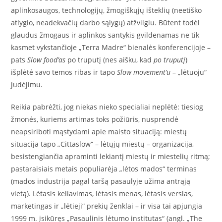
aplinkosaugos, technologijų, žmogiškųjų išteklių (neetiško
atlygio, neadekvačių darbo sąlygų) atžvilgiu. Būtent todėl
glaudus žmogaus ir aplinkos santykis gvildenamas ne tik
kasmet vykstančioje „Terra Madre“ bienalės konferencijoje –
pats
Slow food’as
po truputį (nes aišku, kad
po truputį
)
išplėtė savo temos ribas ir tapo
Slow movement’u
– „lėtuoju“
judėjimu.
Reikia pabrėžti, jog niekas nieko specialiai neplėtė: tiesiog
žmonės, kuriems artimas toks požiūris, nusprendė
neapsiriboti mąstydami apie maisto situaciją: miestų
situacija tapo „Cittaslow“ – lėtųjų miestų – organizacija,
besistengiančia apraminti lekiantį miestų ir miestelių ritmą;
pastaraisiais metais populiarėja „lėtos mados“ terminas
(mados industrija pagal taršą pasaulyje užima antrąją
vietą). Lėtasis keliavimas, lėtasis menas, lėtasis verslas,
marketingas ir „lėtieji“ prekių ženklai – ir visa tai apjungia
1999 m. įsikūręs „Pasaulinis lėtumo institutas“ (angl. „The