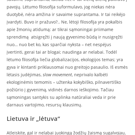
pavojų. Lėtumo filosofija suformulavo, jog niekas nėra
duotybė, nėra amžina ir savaime suprantama. Ir tai reikėjo
įvardyti. Buvo ir pražuvo?.. Ne, lėtoji filosofija yra pokalbis
apie žmonių atidumą: ar tikrai sąmoningai priimame
sprendimą atsigręžti į naują gyvenimo būdą ir nusigręžti
nuo… nuo bet ko, kas sparčiai nyksta – net nespėjus
įvertinti, gerai tai ar blogai; naudinga ar nelabai. Todėl
lėtumo filosofija liečia globalizacijos, ekologijos temas; yra
gyva ir kintanti priklausomai nuo greitojo pasaulio. Iš esmės
lėtasis judėjimas,
slow movement
, neprivalo kalbėti
ekologinėmis temomis – užtenka kokybiško, pilnavertiško
požiūrio į gyvenimą, vidinės darnos ieškojimo. Tačiau
sąmoningas santykis su aplinka natūraliai veda ir prie
darnaus vartojimo, resursų klausimų.
Lietuva ir „lėtuva“
Atleiskite, gal ir nelabai juokingą žodžių žaismą sugalvojau,