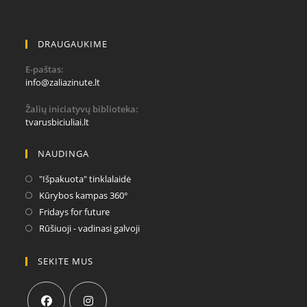
DRAUGAUKIME
E-paštas:
Opens
info@zaliazinute.lt
in
your
Žalių iniciatyvų biblioteka:
application
tvarusbiciuliai.lt
NAUDINGA
Opens
"Išpakuota" tinklalaidė
in
Opens
Kūrybos kampas 360°
a
in
Opens
Fridays for future
new
a
in
Opens
Rūšiuoji - vadinasi galvoji
tab
new
a
in
tab
new
a
SEKITE MUS
tab
new
tab