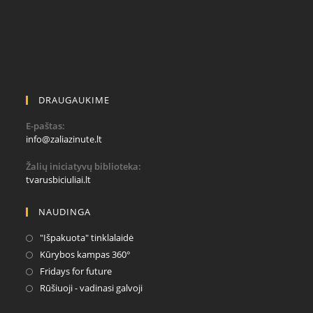
DRAUGAUKIME
E-paštas:
Opens
info@zaliazinute.lt
in
your
Žalių iniciatyvų biblioteka:
application
tvarusbiciuliai.lt
NAUDINGA
Opens
"Išpakuota" tinklalaidė
in
Opens
Kūrybos kampas 360°
a
in
Opens
Fridays for future
new
a
in
Opens
Rūšiuoji - vadinasi galvoji
tab
new
a
in