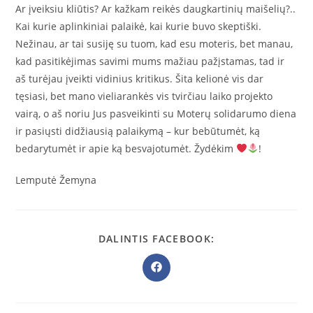
Ar įveiksiu kliūtis? Ar kažkam reikės daugkartinių maišelių?..
Kai kurie aplinkiniai palaikė, kai kurie buvo skeptiški.
Nežinau, ar tai susiję su tuom, kad esu moteris, bet manau,
kad pasitikėjimas savimi mums mažiau pažįstamas, tad ir
aš turėjau įveikti vidinius kritikus. Šita kelionė vis dar
tęsiasi, bet mano vieliarankės vis tvirčiau laiko projekto
vairą, o aš noriu Jus pasveikinti su Moterų solidarumo diena
ir pasiųsti didžiausią palaikymą – kur bebūtumėt, ką
bedarytumėt ir apie ką besvajotumėt. Žydėkim
!
Lemputė Žemyna
SHARE
DALINTIS FACEBOOK:
THIS
CONTENT
Opens
in
a
new
window