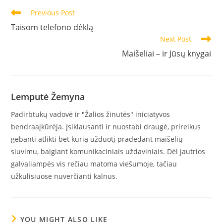
Read
Previous Post
more
Taisom telefono dėklą
articles
Next Post
Maišeliai – ir Jūsų knygai
Lemputė Žemyna
Padirbtukų vadovė ir "Žalios žinutės" iniciatyvos
bendraaįkūrėja. Įsiklausanti ir nuostabi draugė, prireikus
gebanti atlikti bet kurią užduotį pradedant maišelių
siuvimu, baigiant komunikaciniais uždaviniais. Dėl jautrios
galvaliampės vis rečiau matoma viešumoje, tačiau
užkulisiuose nuverčianti kalnus.
YOU MIGHT ALSO LIKE