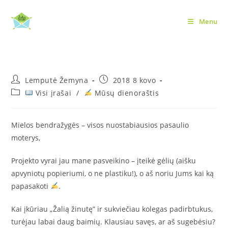
Skip
to
Menu
Žydėkim, bendražygės!
content
Post
Post
Lemputė Žemyna
2018 8 kovo
author:
published:
Post
Visi įrašai
/
Mūsų dienoraštis
category:
Mielos bendražygės – visos nuostabiausios pasaulio
moterys,
Projekto vyrai jau mane pasveikino – įteikė gėlių (aišku
apvyniotų popieriumi, o ne plastiku!), o aš noriu Jums kai ką
papasakoti
.
Kai įkūriau „Žalią žinutę” ir sukviečiau kolegas padirbtukus,
turėjau labai daug baimių. Klausiau savęs, ar aš sugebėsiu?