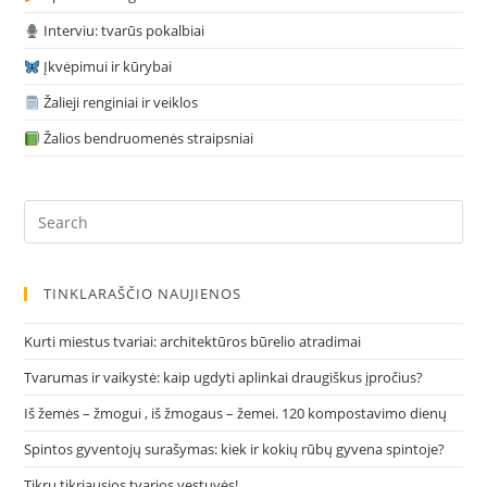
Interviu: tvarūs pokalbiai
Įkvėpimui ir kūrybai
Žalieji renginiai ir veiklos
Žalios bendruomenės straipsniai
Pre
Es
to
clo
TINKLARAŠČIO NAUJIENOS
the
sea
Kurti miestus tvariai: architektūros būrelio atradimai
pan
Tvarumas ir vaikystė: kaip ugdyti aplinkai draugiškus įpročius?
Iš žemės – žmogui , iš žmogaus – žemei. 120 kompostavimo dienų
Spintos gyventojų surašymas: kiek ir kokių rūbų gyvena spintoje?
Tikrų tikriausios tvarios vestuvės!