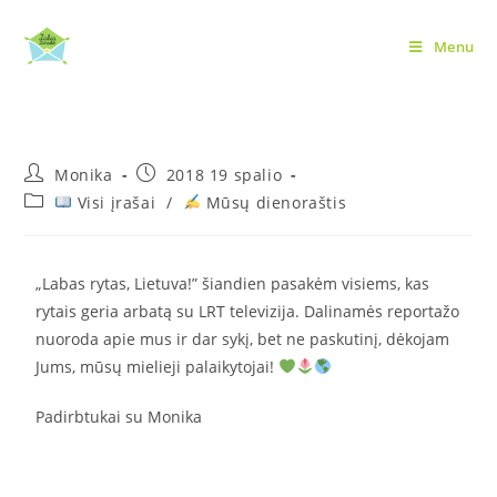
Menu
Labas rytas, Lietuva!
Monika
2018 19 spalio
Visi įrašai
/
Mūsų dienoraštis
„Labas rytas, Lietuva!” šiandien pasakėm visiems, kas
rytais geria arbatą su LRT televizija. Dalinamės reportažo
nuoroda apie mus ir dar sykį, bet ne paskutinį, dėkojam
Jums, mūsų mielieji palaikytojai!
Padirbtukai su Monika