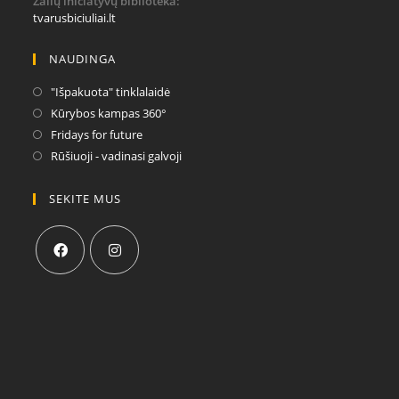
Žalių iniciatyvų biblioteka:
tvarusbiciuliai.lt
NAUDINGA
"Išpakuota" tinklalaidė
Kūrybos kampas 360°
Fridays for future
Rūšiuoji - vadinasi galvoji
SEKITE MUS