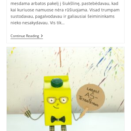
mesdama arbatos pakelį į šiukšlinę, pastebėdavau, kad
kai kuriuose namuose nėra rūšiuojama. Visad trumpam
sustodavau, pagalvodavau ir galiausiai šeimininkams
nieko nesakydavau. Vis tik…
Kodėl
Continue Reading
Vyrai
(ne)rūšiuoja?