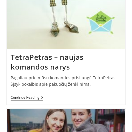
TetraPetras – naujas
komandos narys
Pagaliau prie mūsų komandos prisijungė TetraPetras.
Šįsyk pokalbis apie pakuočių ženklinimą.
TetraPetras
Continue Reading
–
Naujas
Komandos
Narys