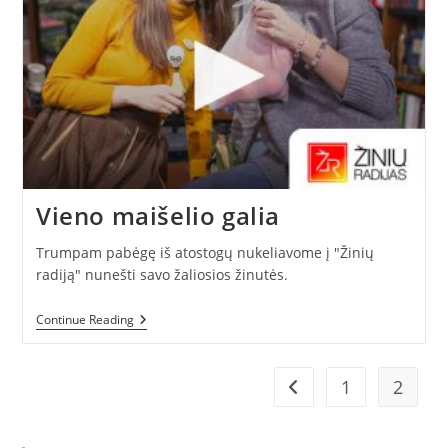
Vieno maišelio galia
Trumpam pabėgę iš atostogų nukeliavome į "Žinių
radiją" nunešti savo žaliosios žinutės.
Vieno
Continue Reading
Maišelio
Galia
1
2
Go to the previous pag