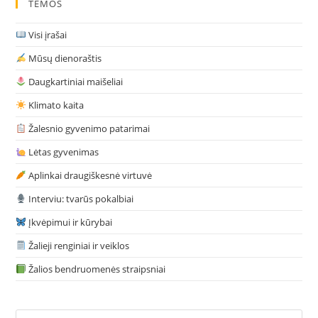
TEMOS
Visi įrašai
Mūsų dienoraštis
Daugkartiniai maišeliai
Klimato kaita
Žalesnio gyvenimo patarimai
Lėtas gyvenimas
Aplinkai draugiškesnė virtuvė
Interviu: tvarūs pokalbiai
Įkvėpimui ir kūrybai
Žalieji renginiai ir veiklos
Žalios bendruomenės straipsniai
Pre