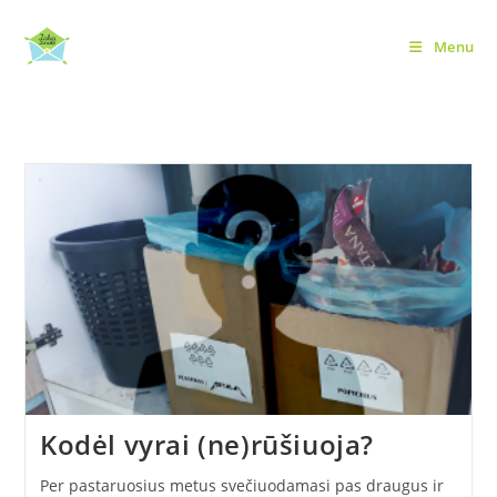
Skip
to
Menu
Interviu: tvarūs pokalbiai
content
Kodėl vyrai (ne)rūšiuoja?
Per pastaruosius metus svečiuodamasi pas draugus ir