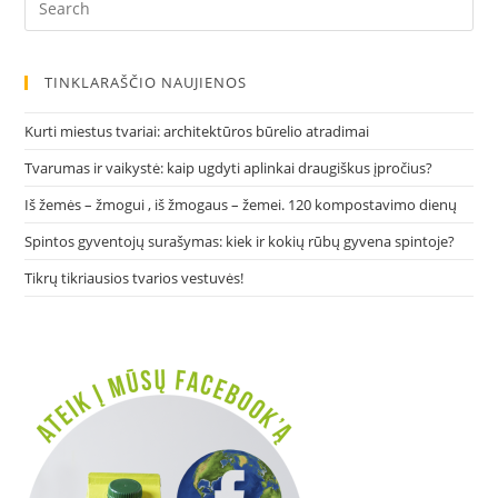
Es
to
clo
TINKLARAŠČIO NAUJIENOS
the
sea
Kurti miestus tvariai: architektūros būrelio atradimai
pan
Tvarumas ir vaikystė: kaip ugdyti aplinkai draugiškus įpročius?
Iš žemės – žmogui , iš žmogaus – žemei. 120 kompostavimo dienų
Spintos gyventojų surašymas: kiek ir kokių rūbų gyvena spintoje?
Tikrų tikriausios tvarios vestuvės!