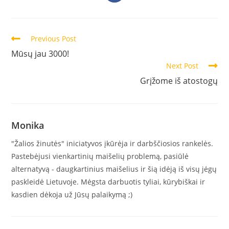
Previous Post
Mūsų jau 3000!
Next Post
Grįžome iš atostogų
Monika
"Žalios žinutės" iniciatyvos įkūrėja ir darbščiosios rankelės.
Pastebėjusi vienkartinių maišelių problemą, pasiūlė
alternatyvą - daugkartinius maišelius ir šią idėją iš visų jėgų
paskleidė Lietuvoje. Mėgsta darbuotis tyliai, kūrybiškai ir
kasdien dėkoja už Jūsų palaikymą ;)