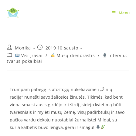
Menu
Vieno maišelio galia
Monika
2019 10 sausio
Visi įrašai
/
Mūsų dienoraštis
/
Interviu:
tvarūs pokalbiai
Trumpam pabėgę iš atostogų nukeliavome į „Žinių
radiją” nunešti savo žaliosios žinutės. Tikimės, kad bent
viena smalsi ausis girdėjo ir į širdį įsidėjo kvietimą būti
tvaresniais ir mylėti mūsų Žemę. Visų padirbtukų ir savo
pačios vardu dėkoju nuostabiai žurnalistei Mildai, su
kuria kalbėtis buvo lengva, gera ir smagu!