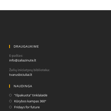
DRAUGAUKIME
E-paštas:
info@zaliazinute.lt
Žalių iniciatyvų biblioteka:
tvarusbiciuliai.lt
NAUDINGA
"Išpakuota" tinklalaidė
Kūrybos kampas 360°
Fridays for future