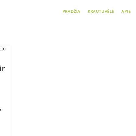
PRADŽIA
KRAUTUVĖLĖ
APIE
slow living
ir
no