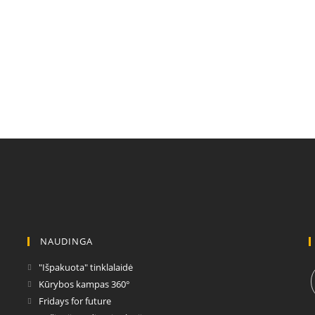
NAUDINGA
Opens
"Išpakuota" tinklalaidė
in
Opens
Kūrybos kampas 360°
a
in
Opens
Fridays for future
new
a