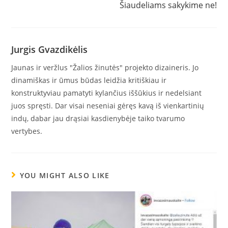
Šiaudeliams sakykime ne!
Jurgis Gvazdikėlis
Jaunas ir veržlus "Žalios žinutės" projekto dizaineris. Jo
dinamiškas ir ūmus būdas leidžia kritiškiau ir
konstruktyviau pamatyti kylančius iššūkius ir nedelsiant
juos spręsti. Dar visai neseniai gėręs kavą iš vienkartinių
indų, dabar jau drąsiai kasdienybėje taiko tvarumo
vertybes.
YOU MIGHT ALSO LIKE