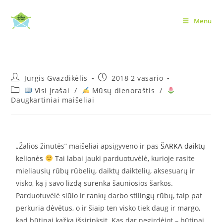
Menu
Mes nutūpėm pas „Šarkas”
Jurgis Gvazdikėlis
2018 2 vasario
Visi įrašai
/
Mūsų dienoraštis
/
Daugkartiniai maišeliai
„Žalios žinutės” maišeliai apsigyveno ir pas
ŠARKA daiktų
kelionės
Tai labai jauki parduotuvėlė, kurioje rasite
mieliausių rūbų rūbelių, daiktų daiktelių, aksesuarų ir
visko, ką į savo lizdą surenka šauniosios šarkos.
Parduotuvėlė siūlo ir rankų darbo stilingų rūbų, taip pat
perkuria dėvėtus, o ir šiaip ten visko tiek daug ir margo,
kad būtinai kažką išsirinksit. Kas dar negirdėjot – būtinai