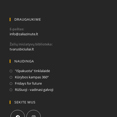
DRAUGAUKIME
E-paštas:
info@zaliazinute.lt
Žalių iniciatyvų biblioteka:
tvarusbiciuliai.lt
NAUDINGA
"Išpakuota" tinklalaidė
Kūrybos kampas 360°
Fridays for future
Rūšiuoji - vadinasi galvoji
SEKITE MUS