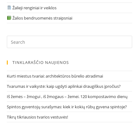
Žalieji renginiai ir veiklos
Žalios bendruomenės straipsniai
TINKLARAŠČIO NAUJIENOS
Kurti miestus tvariai: architektūros būrelio atradimai
Tvarumas ir vaikystė: kaip ugdyti aplinkai draugiškus įpročius?
Iš žemės – žmogui , iš žmogaus – žemei. 120 kompostavimo dienų
Spintos gyventojų surašymas: kiek ir kokių rūbų gyvena spintoje?
Tikrų tikriausios tvarios vestuvės!