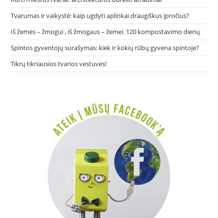
pan
Tvarumas ir vaikystė: kaip ugdyti aplinkai draugiškus įpročius?
Iš žemės – žmogui , iš žmogaus – žemei. 120 kompostavimo dienų
Spintos gyventojų surašymas: kiek ir kokių rūbų gyvena spintoje?
Tikrų tikriausios tvarios vestuvės!