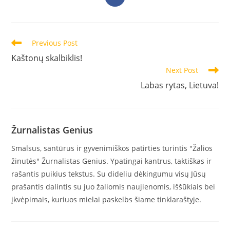
in
a
new
window
Read
Previous Post
more
Kaštonų skalbiklis!
articles
Next Post
Labas rytas, Lietuva!
Žurnalistas Genius
Smalsus, santūrus ir gyvenimiškos patirties turintis "Žalios
žinutės" Žurnalistas Genius. Ypatingai kantrus, taktiškas ir
rašantis puikius tekstus. Su dideliu dėkingumu visų Jūsų
prašantis dalintis su juo žaliomis naujienomis, iššūkiais bei
įkvėpimais, kuriuos mielai paskelbs šiame tinklaraštyje.