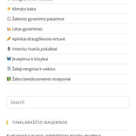
Klimato kaita
Žalesnio gyvenimo patarimai
Lėtas gyvenimas
Aplinkai draugiškesnė virtuvė
Interviu: tvarūs pokalbiai
Įkvėpimui ir kūrybai
Žalieji renginiai ir veiklos
Žalios bendruomenės straipsniai
Pre
Es
to
clo
TINKLARAŠČIO NAUJIENOS
the
sea
Kurti miestus tvariai: architektūros būrelio atradimai