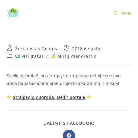
Skip
to
Menu
Pakalbinti ir „Delfi”
content
Post
Post
Žurnalistas Genius
2018 6 spalio
author:
published:
Post
Visi įrašai
/
Mūsų dienoraštis
category:
Sveiki, bičiuliai! Jau antrąsyk nutupiame delfyje su savo
idėja papasakodami apie projekto atsiradimą ir misiją!
Straipsnio nuoroda „Delfi” portale
SHARE
DALINTIS FACEBOOK:
THIS
CONTENT
Opens