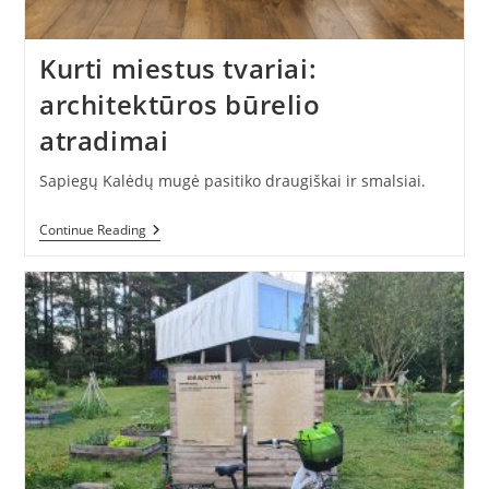
Kurti miestus tvariai:
architektūros būrelio
atradimai
Sapiegų Kalėdų mugė pasitiko draugiškai ir smalsiai.
Kurti
Continue Reading
Miestus
Tvariai:
Architektūros
Būrelio
Atradimai