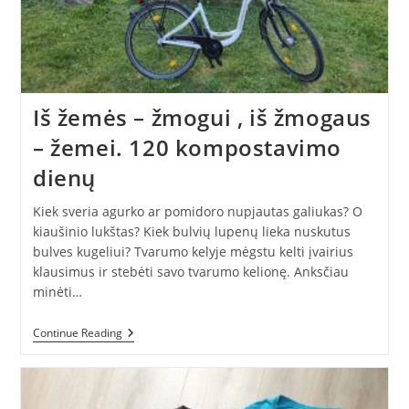
Iš žemės – žmogui , iš žmogaus
– žemei. 120 kompostavimo
dienų
Kiek sveria agurko ar pomidoro nupjautas galiukas? O
kiaušinio lukštas? Kiek bulvių lupenų lieka nuskutus
bulves kugeliui? Tvarumo kelyje mėgstu kelti įvairius
klausimus ir stebėti savo tvarumo kelionę. Anksčiau
minėti…
Iš
Continue Reading
Žemės
–
Žmogui
,
Iš