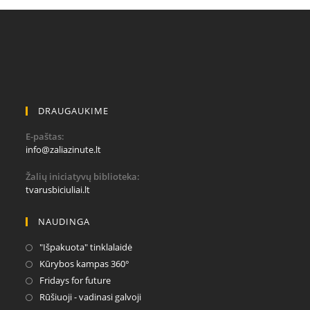
DRAUGAUKIME
E-paštas:
Opens
info@zaliazinute.lt
in
your
Žalių iniciatyvų biblioteka:
application
tvarusbiciuliai.lt
NAUDINGA
Opens
"Išpakuota" tinklalaidė
in
Opens
Kūrybos kampas 360°
a
in
Opens
Fridays for future
new
a
in
Opens
Rūšiuoji - vadinasi galvoji
tab
new