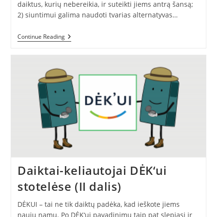
daiktus, kurių nebereikia, ir suteikti jiems antrą šansą;
2) siuntimui galima naudoti tvarias alternatyvas…
Daiktų
Continue Reading
Kelionės
Paštomatu
(III
Dalis)
Daiktai-keliautojai DĖK‘ui
stotelėse (II dalis)
DĖKUI – tai ne tik daiktų padėka, kad ieškote jiems
naujų namų. Po DĖK‘ui pavadinimu taip pat slepiasi ir