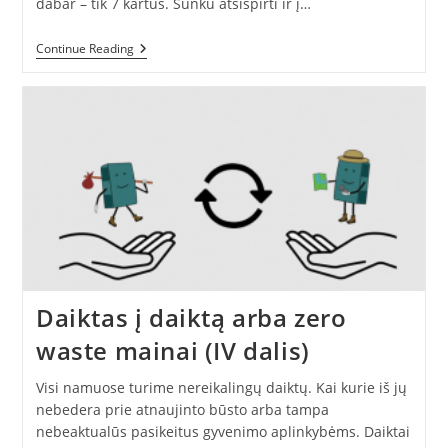
dabar – tik 7 kartus. Sunku atsispirti ir į…
Spintos
Continue Reading
Gyventojų
Surašymas:
Kiek
Ir
Kokių
Rūbų
Gyvena
Spintoje?
Daiktas į daiktą arba zero
waste mainai (IV dalis)
Visi namuose turime nereikalingų daiktų. Kai kurie iš jų
nebedera prie atnaujinto būsto arba tampa
nebeaktualūs pasikeitus gyvenimo aplinkybėms. Daiktai