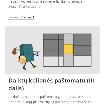
nebetinka, nes juos išaugame fiziškai (drabužiai,
avalynė), o kartais –…
Daiktas
Continue Reading
Į
Daiktą
Arba
Zero
Waste
Mainai
(IV
Dalis)
Daiktų kelionės paštomatu (III
dalis)
Ar daiktų siuntimas paštomatu gali būti tvarus? Taip,
bent dėl dviejų priežasčių: 1) paštomatu galima siųsti