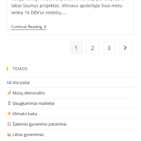
labai šaunus projektas. Vilniaus apskrityje šiuo metu
veikia 16 DĖK‘ui stotelių.…
Daiktai-
Continue Reading
Keliautojai
DĖK‘ui
Stotelėse
(II
1
2
3
Go to t
Dalis)
TEMOS
Visi įrašai
Mūsų dienoraštis
Daugkartiniai maišeliai
Klimato kaita
Žalesnio gyvenimo patarimai
Lėtas gyvenimas