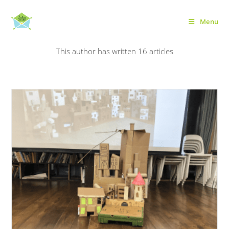
Skip
to
Menu
Autorius:
praktišKa
content
This author has written 16 articles