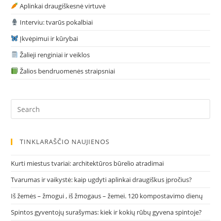
Aplinkai draugiškesnė virtuvė
Interviu: tvarūs pokalbiai
Įkvėpimui ir kūrybai
Žalieji renginiai ir veiklos
Žalios bendruomenės straipsniai
Pre
Es
to
clo
TINKLARAŠČIO NAUJIENOS
the
sea
Kurti miestus tvariai: architektūros būrelio atradimai
pan
Tvarumas ir vaikystė: kaip ugdyti aplinkai draugiškus įpročius?
Iš žemės – žmogui , iš žmogaus – žemei. 120 kompostavimo dienų
Spintos gyventojų surašymas: kiek ir kokių rūbų gyvena spintoje?