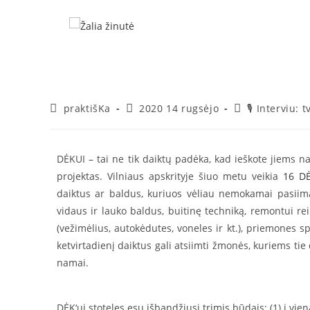
Daikta
praktišKa
2020 14 rugsėjo
🎙 Interviu: 
DĖKUI – tai ne tik daiktų padėka, kad ieškote jiems n
projektas. Vilniaus apskrityje šiuo metu veikia
16 DĖ
daiktus ar baldus, kuriuos vėliau nemokamai pasiima 
vidaus ir lauko baldus, buitinę techniką, remontui re
(vežimėlius, autokėdutes, voneles ir kt.), priemones spo
ketvirtadienį daiktus gali atsiimti žmonės, kuriems tie d
namai.
DĖK‘ui stoteles esu išbandžiusi trimis būdais: (1) į v