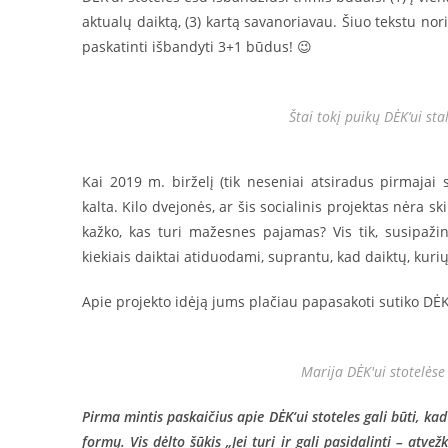
aktualų daiktą, (3) kartą savanoriavau. Šiuo tekstu nor
paskatinti išbandyti 3+1 būdus! 😉
Štai tokį puikų DĖK‘ui s
Kai 2019 m. birželį (tik neseniai atsiradus pirmajai s
kalta. Kilo dvejonės, ar šis socialinis projektas nėra
kažko, kas turi mažesnes pajamas? Vis tik, susipaž
kiekiais daiktai atiduodami, suprantu, kad daiktų, kuri
Apie projekto idėją jums plačiau papasakoti sutiko DĖK‘
Marija DĖK'ui stotelėse
Pirma mintis paskaičius apie DĖK‘ui stoteles gali būti, ka
formų. Vis dėlto šūkis „Jei turi ir gali pasidalinti – atv