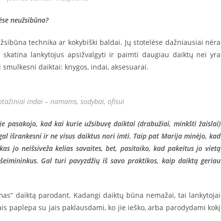
lėse neužsibūna?
eužsibūna technika ar kokybiški baldai. Jų stotelėse dažniausiai nėra
skatina lankytojus apsižvalgyti ir paimti daugiau daiktų nei yra
 smulkesni daiktai: knygos, indai, aksesuarai.
intažiniai indai – namams, sodybai, ofisui
e pasakojo, kad kai kurie užsibuvę daiktai (drabužiai, minkšti žaislai)
 gal išrankesni ir ne visus daiktus nori imti. Taip pat Marija minėjo, kad
kas jo neišsiveža kelias savaites, bet, pasitaiko, kad pakeitus jo vietą
imininkus. Gal turi pavyzdžių iš savo praktikos, kaip daiktą geriau
mas“ daiktą parodant. Kadangi daiktų būna nemažai, tai lankytojai
ais paplepa su jais paklausdami, ko jie ieško, arba parodydami kokį