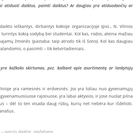
si atiduoti daiktus, paimti daiktus? Ar daugiau yra atiduodančių ar
ikto ieškantys, dirbantys kokioje organizacijoje (pvz., N. Vilnios
, turintys kokią sodybą bei studentai. Kol kas, rodos, ateina mažiau
 pajamų žmonės (pastaba: taip atrodo tik iš šono). Kol kas daugiau
landomis, o pasiimti – tik ketvirtadieniais.
ų yra kažkoks skirtumas, pvz. kalbant apie asortimentą ar lankytojų
Vilnioje yra ramesnės ir erdvesnės. Jos yra toliau nuo gyvenamųjų
 gyvenamuosiuose rajonuose, yra labai aktyvios, ir jose nuolat pilna
ūbus – dėl to ten visada daug rūbų, kurių net nebėra kur išdėlioti.
panašus.
e – įvairūs daiktai mažyliams