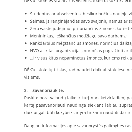
DĖK‘ui stotelės yra atviros visiems, todėl užsukti kvieči
Studentus ar absolventus, besikuriančius naujoje vi
Šeimas, įsirenginėjančias savo svajonių namus ar s
Zero waste judėjimui pritariančius žmones, kurie tik
Menininkus, ieškančius medžiagų savo darbams;
Rankdarbius mėgstančius žmones, norinčius daiktą p
NVO ar kitas organizacijas, norinčias pagražinti ar į
…ir visus kitus nepaminėtus žmones, kuriems reikia
DĖK‘ui stotelių tikslas, kad naudoti daiktai stotelėse
visiems.
3. Savanoriaukite.
Raskite porą valandų laiko ir kurį nors ketvirtadienį pa
kartą pasavanoriauti naudinga siekiant labiau suprasti
daiktai gali būti kokybiški, ir yra tinkami naudoti dar ir
Daugiau informacijos apie savanorystės galimybes rasi