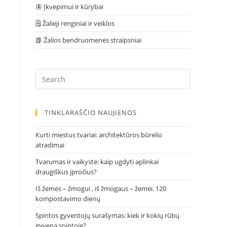
🦋 Įkvėpimui ir kūrybai
🗒 Žalieji renginiai ir veiklos
📗 Žalios bendruomenės straipsniai
TINKLARAŠČIO NAUJIENOS
Kurti miestus tvariai: architektūros būrelio
atradimai
Tvarumas ir vaikystė: kaip ugdyti aplinkai
draugiškus įpročius?
Iš žemės – žmogui , iš žmogaus – žemei. 120
kompostavimo dienų
Spintos gyventojų surašymas: kiek ir kokių rūbų
gyvena spintoje?