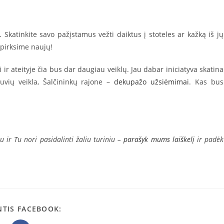
Skatinkite savo pažįstamus vežti daiktus į stoteles ar kažką iš jų
 pirksime naujų!
 ir ateityje čia bus dar daugiau veiklų. Jau dabar iniciatyva skatina
vių veikla, Šalčininkų rajone –
dekupažo užsiėmimai
. Kas bus
u ir Tu nori pasidalinti žaliu turiniu –
parašyk mums laiškelį
ir padėk
NTIS FACEBOOK: