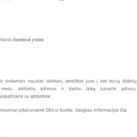
ultūros
Facebook įrašas
 ir tinkamais naudoti daiktais, atvežkite juos į bet kurią didelių
 metu. Aikštelių adresus ir darbo laiką surasite adresu:
susipažinkite su
atmintine
.
re neseniai įsikūrusiame DĖK‘ui butike. Daugiau informacijos
čia
.