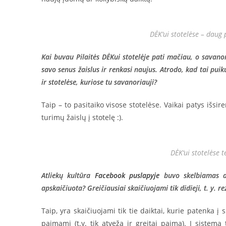
DĖK‘ui stotelėse – dau
Kai buvau Pilaitės DĖKui stotelėje pati mačiau, o savano
savo senus žaislus ir renkasi naujus. Atrodo, kad tai pu
ir stotelėse, kuriose tu savanoriauji?
Taip – to pasitaiko visose stotelėse. Vaikai patys išsire
turimų žaislų į stotelę :).
DĖK‘ui stotelėse
Atliekų kultūra
Facebook puslapyje
buvo skelbiamas at
apskaičiuota? Greičiausiai skaičiuojami tik didieji, t. y. re
Taip, yra skaičiuojami tik tie daiktai, kurie patenka į
paimami (t.y. tik atveža ir greitai paima). Į sistemą 