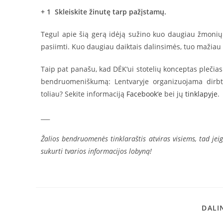
+ 1 Skleiskite žinutę tarp pažįstamų.
Tegul apie šią gerą idėją sužino kuo daugiau žmonių. 
pasiimti. Kuo daugiau daiktais dalinsimės, tuo mažiau
Taip pat panašu, kad DĖK‘ui stotelių konceptas plečiasi
bendruomeniškumą: Lentvaryje organizuojama dirbtu
toliau? Sekite informaciją
Facebook‘e
bei jų
tinklapyje
.
___
Žalios bendruomenės tinklaraštis atviras visiems, tad jeig
sukurti tvarios informacijos lobyną!
DALI