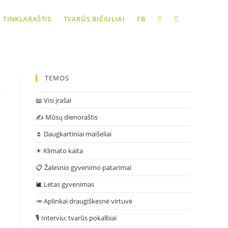
TINKLARAŠTIS
TVARŪS BIČIULIAI
FB
 dalis)
TEMOS
📖 Visi įrašai
✍ Mūsų dienoraštis
🌷 Daugkartiniai maišeliai
☀ Klimato kaita
📋 Žalesnio gyvenimo patarimai
🐌 Lėtas gyvenimas
🥕 Aplinkai draugiškesnė virtuvė
🎙 Interviu: tvarūs pokalbiai