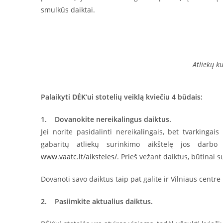
smulkūs daiktai.
Atliekų k
Palaikyti DĖK‘ui stotelių veiklą kviečiu 4 būdais:
1. Dovanokite nereikalingus daiktus.
Jei norite pasidalinti nereikalingais, bet tvarkingais
gabaritų atliekų surinkimo aikštelę jos darbo
www.vaatc.lt/aiksteles/
. Prieš vežant daiktus, būtinai 
Dovanoti savo daiktus taip pat galite ir Vilniaus cent
2. Pasiimkite aktualius daiktus.