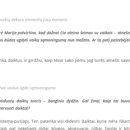
g puikių dekoro elementų jūsų namams
rė Marija patvirtino, kad dažnai čia ateina šeimos su vaikais – atneša
ikus būdas ugdyti vaikų sąmoningumą nuo mažens. Ar tą patį pastebėjai
nka daiktus, ir girdžiu, kaip tėvai sako jiems, jog turės atnešti savo
 tėvai vaikus ugdo sąmoningumo
iduotų daiktų svoris – banginio dydžio. Gal žinai, kaip tai buvo
zervuoti daiktai?
 sistemą-puslapį. Ten patenka visi didesni daiktai, kurie nėra iškart
taip pat nekeliami indai, knygos, aksesuarai, rūbai, žaislai ir kiti