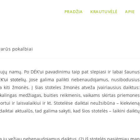
PRADŽIA
KRAUTUVĖLĖ
APIE
i-keliautojai DĖK‘ui stotelėse (II
tvarūs pokalbiai
aujų namų. Po DĖK‘ui pavadinimu taip pat slepiasi ir labai šaunus
K‘ui stotelių
. Jose galima palikti nebenaudojamus, nusibodusius
kiti žmonės. Į šias stoteles žmonės atveža įvairiausius daiktus:
ikalingas medžiagas, buities reikmenis, vaikams skirtas priemones
rtui ir laisvalaikiui ir kt. Stotelėse daiktai neužsibūna – kiekvieną
aiktai aktualūs, tad galima sakyti, kad šios stotelės – laikini daiktų
ieną jų vežiau nebenaudojamus daiktus, (2) iš stotelės pasiėmiau man