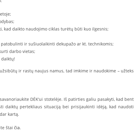
u:
etoje;
odybas;
i, kad daikto naudojimo ciklas turėtų būti kuo ilgesnis;
atobulinti ir sušiuolaikinti dekupažo ar kt. technikomis;
kurti darbo vietas;
 daiktų!
 neužsibūtų ir rastų naujus namus, tad imkime ir naudokime – užteks
savanoriaukite DĖK‘ui stotelėje. Iš patirties galiu pasakyti, kad bent
 daiktų pertekliaus situaciją bei prisijaukinti idėją, kad naudoti
 dar kartą.
te štai
čia
.