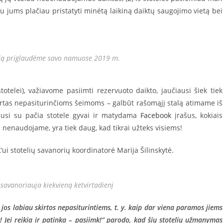
iu jums plačiau pristatyti minėtą laikiną daiktų saugojimo vietą bei
talą priglaudėme savo namuose 2019 m.
totelei), važiavome pasiimti rezervuoto daikto, jaučiausi šiek tiek
 skirtas nepasiturinčioms šeimoms – galbūt rašomąjį stalą atimame iš
inusi su pačia stotele gyvai ir matydama
Facebook
įrašus, kokiais
ų nenaudojame, yra tiek daug, kad tikrai užteks visiems!
ui stotelių savanorių koordinatorė Marija Šilinskytė.
 savanoriauja kiekvieną ketvirtadienį
d jos labiau skirtos nepasiturintiems, t. y. kaip dar viena paramos jiems
ežk! Jei reikia ir patinka – pasiimk!“ parodo, kad šių stotelių užmanymas