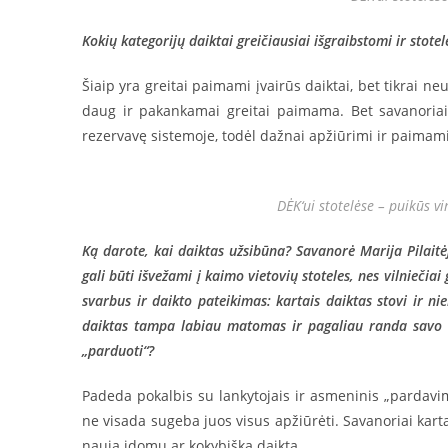
Kokių kategorijų daiktai greičiausiai išgraibstomi ir stote
Šiaip yra greitai paimami įvairūs daiktai, bet tikrai n
daug ir pakankamai greitai paimama. Bet savanoriai 
rezervavę sistemoje, todėl dažnai apžiūrimi ir paimami
DĖK‘ui stotelėse – puikūs v
Ką darote, kai daiktas užsibūna? Savanorė Marija Pilaitėj
gali būti išvežami į kaimo vietovių stoteles, nes vilniečiai
svarbus ir daikto pateikimas: kartais daiktas stovi ir nie
daiktas tampa labiau matomas ir pagaliau randa savo še
„parduoti“?
Padeda pokalbis su lankytojais ir asmeninis „pardavi
ne visada sugeba juos visus apžiūrėti. Savanoriai kart
naują įdomų ar kokybišką daiktą.