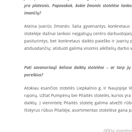
yra platesnis. Papasakok, kokie žmonės stotelėse lanko
imančių?
Ateina įvairūs žmonės: šalia gyvenantys, konkretaus da
stotelėje dažnai lankosi neįgaliųjų centro darbuotojai)
pasiturintys, bet konkretaus daikto paieško ir įvairių
atiduodančių: atiduoti galima visomis aikštelių darbo va
Pati savanoriauji keliose daiktų stotelėse – ar tarp j
poreikius?
Atokiau esančios stotelės Liepkalnio g. Ir Naujojoje 
rajonų. Užtat Pumpėnų bei Pilaitės stotelės, kurios yra
daiktų. Į vienintelę Pilaitės stotelę galima atvežti r
Išskyrus rūbus Pilaitėje, asortimentas stotelėse gana 
DĖK‘ui stotelės