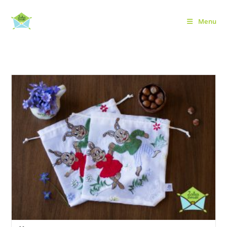
Skip
to
Menu
Daugkartiniai maišeliai
content