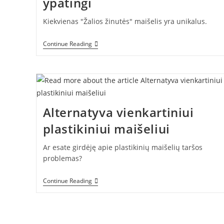
ypatingi
Kiekvienas "Žalios žinutės" maišelis yra unikalus.
Mūsų
Continue Reading
Maišeliai
Skirtingi
Ir
Tuo
Ypatingi
Alternatyva vienkartiniui
plastikiniui maišeliui
Ar esate girdėję apie plastikinių maišelių taršos
problemas?
Alternatyva
Continue Reading
Vienkartiniui
Plastikiniui
Maišeliui