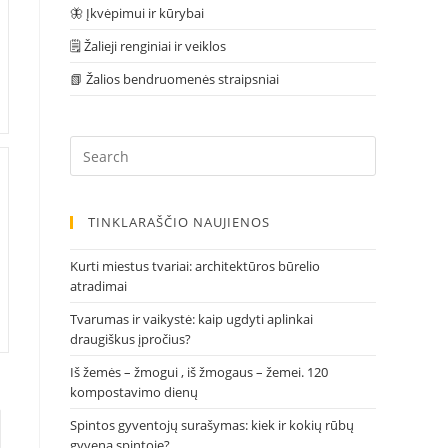
🦋 Įkvėpimui ir kūrybai
🗒 Žalieji renginiai ir veiklos
📗 Žalios bendruomenės straipsniai
Press
Escape
to
close
TINKLARAŠČIO NAUJIENOS
the
search
Kurti miestus tvariai: architektūros būrelio
panel.
atradimai
Tvarumas ir vaikystė: kaip ugdyti aplinkai
draugiškus įpročius?
Iš žemės – žmogui , iš žmogaus – žemei. 120
kompostavimo dienų
Spintos gyventojų surašymas: kiek ir kokių rūbų
gyvena spintoje?