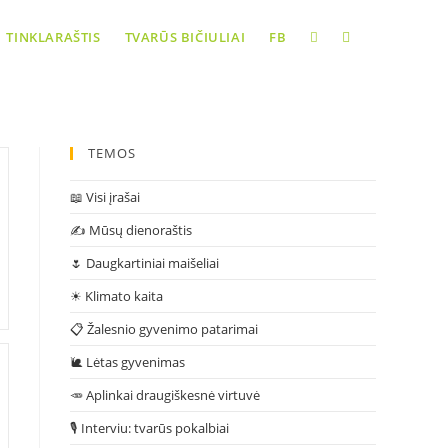
Toggle
TINKLARAŠTIS
TVARŪS BIČIULIAI
FB
website
TEMOS
search
📖 Visi įrašai
✍ Mūsų dienoraštis
🌷 Daugkartiniai maišeliai
☀ Klimato kaita
📋 Žalesnio gyvenimo patarimai
🐌 Lėtas gyvenimas
🥕 Aplinkai draugiškesnė virtuvė
🎙 Interviu: tvarūs pokalbiai