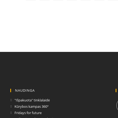
NAUDINGA
Opens
"Išpakuota" tinklalaidė
in
Opens
Kūrybos kampas 360°
a
in
Opens
Fridays for future
new
a