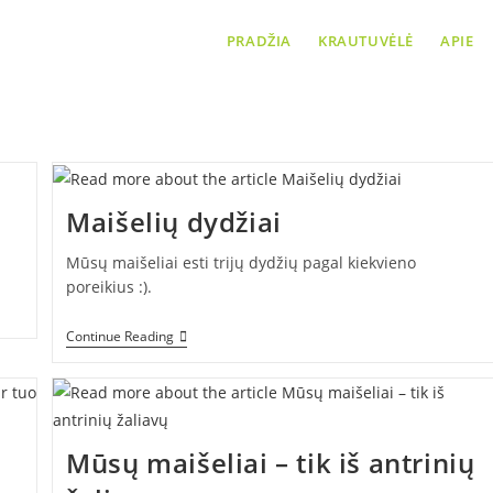
PRADŽIA
KRAUTUVĖLĖ
APIE
✍ Mūsų dienoraštis
Maišelių dydžiai
Mūsų maišeliai esti trijų dydžių pagal kiekvieno
poreikius :).
Maišelių
Continue Reading
Dydžiai
Mūsų maišeliai – tik iš antrinių