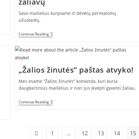
žaliavų
Savo maišelius kurpiame iš dėvėtų permatomų
užuolaidų.
Mūsų
Continue Reading
Maišeliai
–
Tik
Iš
Antrinių
Žaliavų
„Žalios žinutės” paštas atvyko!
Mes esame “Žalios žinutės” komanda, kuri kuria
daugkartinius maišelius ir nori Jus įkvėpti gyventi žaliau.
„Žalios
Continue Reading
Žinutės”
Paštas
Atvyko!
1
…
12
13
14
15
Go to the previous page