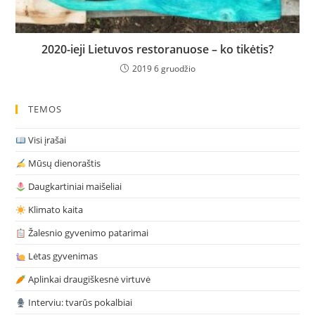
2020-ieji Lietuvos restoranuose – ko tikėtis?
2019 6 gruodžio
TEMOS
Visi įrašai
Mūsų dienoraštis
Daugkartiniai maišeliai
Klimato kaita
Žalesnio gyvenimo patarimai
Lėtas gyvenimas
Aplinkai draugiškesnė virtuvė
Interviu: tvarūs pokalbiai