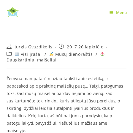
Skip
to
Menu
Maišelių dydžiai
content
Post
Post
Jurgis Gvazdikėlis
2017 26 lapkričio
author:
published:
Post
Visi įrašai
/
Mūsų dienoraštis
/
category:
Daugkartiniai maišeliai
Žemyna man patarė mažiau taukšti apie estetiką, ir
papasakoti apie praktinę maišelių pusę… Taigi, patogumas
toks, kad mūsų maišeliai pardavinėjami po vieną, kad
susikurtumėte tokį rinkinį, kuris atlieptų Jūsų poreikius, o
skirtingi dydžiai leidžia sutalpinti įvairius produktus ir
daiktelius. Kokį kartą, aš būtinai jums parodysiu, kaip
patogu laikyti, pavyzdžiui, riešutėlius mažiausiame
maišelyje.