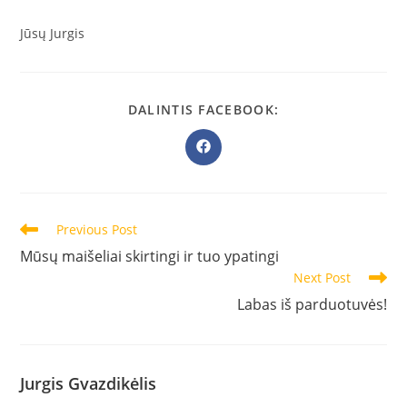
Jūsų Jurgis
SHARE
DALINTIS FACEBOOK:
THIS
CONTENT
Opens
in
a
new
window
Read
Previous Post
more
Mūsų maišeliai skirtingi ir tuo ypatingi
articles
Next Post
Labas iš parduotuvės!
Jurgis Gvazdikėlis