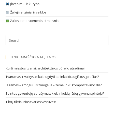
Įkvėpimui ir kūrybai
Žalieji renginiai ir veiklos
Žalios bendruomenės straipsniai
Pre
Es
to
clo
TINKLARAŠČIO NAUJIENOS
the
sea
Kurti miestus tvariai: architektūros būrelio atradimai
pan
Tvarumas ir vaikystė: kaip ugdyti aplinkai draugiškus įpročius?
Iš žemės – žmogui , iš žmogaus – žemei. 120 kompostavimo dienų
Spintos gyventojų surašymas: kiek ir kokių rūbų gyvena spintoje?
Tikrų tikriausios tvarios vestuvės!