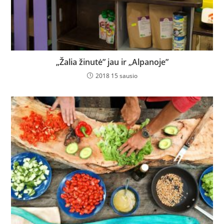
„Žalia žinutė” jau ir „Alpanoje”
2018 15 sausio