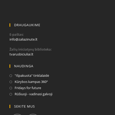
DRAUGAUKIME
E-paštas:
Opens
info@zaliazinute.lt
in
your
Žalių iniciatyvų biblioteka:
application
tvarusbiciuliai.lt
NAUDINGA
Opens
"Išpakuota" tinklalaidė
in
Opens
Kūrybos kampas 360°
a
in
Opens
Fridays for future
new
a
in
Opens
Rūšiuoji - vadinasi galvoji
tab
new
a
in
tab
new
a
SEKITE MUS
tab
new