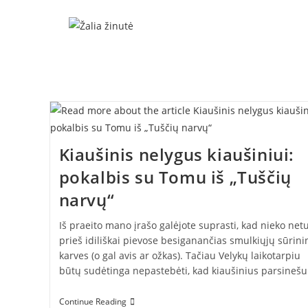
Skip
to
content
Kiaušinis nelygus kiaušiniui:
pokalbis su Tomu iš „Tuščių
narvų“
Iš praeito mano įrašo galėjote suprasti, kad nieko net
prieš idiliškai pievose besiganančias smulkiųjų sūrini
karves (o gal avis ar ožkas). Tačiau Velykų laikotarpiu
būtų sudėtinga nepastebėti, kad kiaušinius parsineš
Kiaušinis
Continue Reading