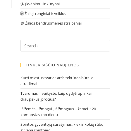
🦋 Įkvėpimui ir kūrybai
🗒 Žalieji renginiai ir veiklos
📗 Žalios bendruomenės straipsniai
Press
Escape
to
close
TINKLARAŠČIO NAUJIENOS
the
search
Kurti miestus tvariai: architektūros būrelio
panel.
atradimai
Tvarumas ir vaikystė: kaip ugdyti aplinkai
draugiškus įpročius?
Iš žemės – žmogui , iš žmogaus – žemei. 120
kompostavimo dienų
Spintos gyventojų surašymas: kiek ir kokių rūbų
gyvena spintoje?