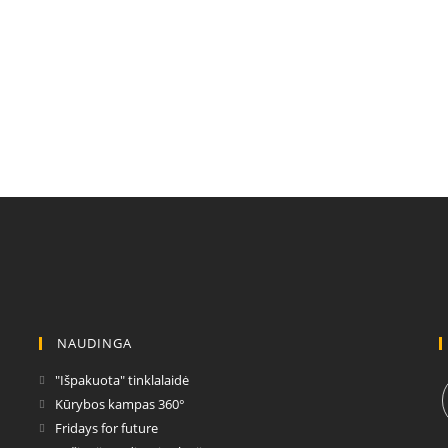
NAUDINGA
Opens
"Išpakuota" tinklalaidė
in
Opens
Kūrybos kampas 360°
a
in
Opens
Fridays for future
new
a