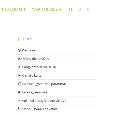
Toggle
TINKLARAŠTIS
TVARŪS BIČIULIAI
FB
website
TEMOS
search
📖 Visi įrašai
✍ Mūsų dienoraštis
🌷 Daugkartiniai maišeliai
☀ Klimato kaita
📋 Žalesnio gyvenimo patarimai
🐌 Lėtas gyvenimas
🥕 Aplinkai draugiškesnė virtuvė
🎙 Interviu: tvarūs pokalbiai