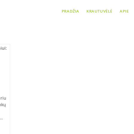
PRADŽIA
KRAUTUVĖLĖ
APIE
Turime kiaušinius
uriu
nkų
u…