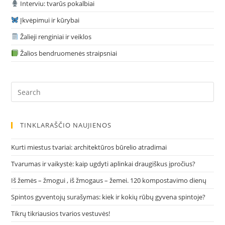
Interviu: tvarūs pokalbiai
Įkvėpimui ir kūrybai
Žalieji renginiai ir veiklos
Žalios bendruomenės straipsniai
Pre
Es
to
clo
TINKLARAŠČIO NAUJIENOS
the
sea
Kurti miestus tvariai: architektūros būrelio atradimai
pan
Tvarumas ir vaikystė: kaip ugdyti aplinkai draugiškus įpročius?
Iš žemės – žmogui , iš žmogaus – žemei. 120 kompostavimo dienų
Spintos gyventojų surašymas: kiek ir kokių rūbų gyvena spintoje?
Tikrų tikriausios tvarios vestuvės!