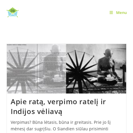
Skip
to
Menu
pramonės revoliucija
content
Apie ratą, verpimo ratelį ir
Indijos vėliavą
Verpimas? Būna lėtasis, būna ir greitasis. Prie jo šį
mėnesį dar sugrįšiu. O šiandien siūlau prisiminti