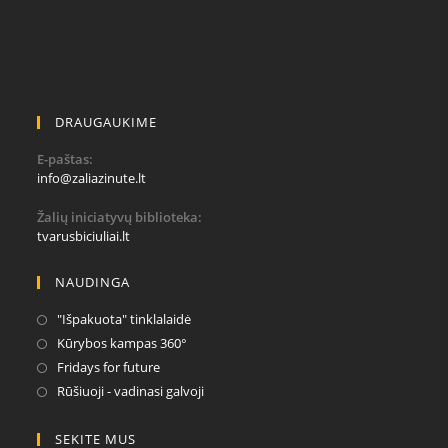
DRAUGAUKIME
E-paštas:
Opens
info@zaliazinute.lt
in
your
Žalių iniciatyvų biblioteka:
application
tvarusbiciuliai.lt
NAUDINGA
Opens
"Išpakuota" tinklalaidė
in
Opens
Kūrybos kampas 360°
a
in
Opens
Fridays for future
new
a
in
Opens
Rūšiuoji - vadinasi galvoji
tab
new
a
in
tab
new
a
SEKITE MUS