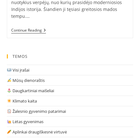
nuotykius verpėjų, nuo kurių prasidėjo moderniosios
Indijos istorija. Šiandien ji tęsiasi greitosios mados
tempu.…
Apie
Continue Reading
Ratą,
Verpimo
Ratelį
Ir
Indijos
TEMOS
Vėliavą
Visi įrašai
Mūsų dienoraštis
Daugkartiniai maišeliai
Klimato kaita
Žalesnio gyvenimo patarimai
Lėtas gyvenimas
Aplinkai draugiškesnė virtuvė