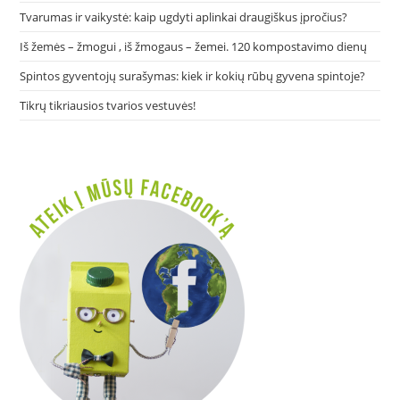
Tvarumas ir vaikystė: kaip ugdyti aplinkai draugiškus įpročius?
Iš žemės – žmogui , iš žmogaus – žemei. 120 kompostavimo dienų
Spintos gyventojų surašymas: kiek ir kokių rūbų gyvena spintoje?
Tikrų tikriausios tvarios vestuvės!