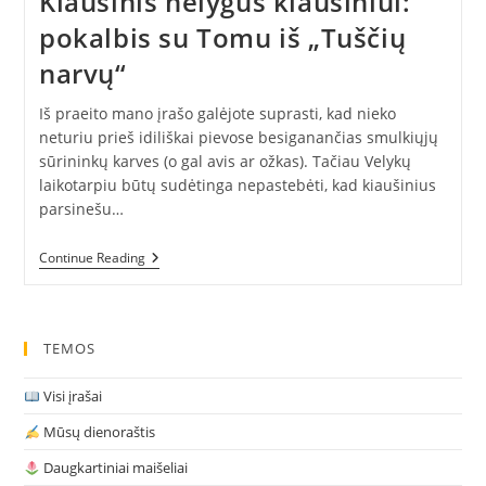
Kiaušinis nelygus kiaušiniui:
pokalbis su Tomu iš „Tuščių
narvų“
Iš praeito mano įrašo galėjote suprasti, kad nieko
neturiu prieš idiliškai pievose besiganančias smulkiųjų
sūrininkų karves (o gal avis ar ožkas). Tačiau Velykų
laikotarpiu būtų sudėtinga nepastebėti, kad kiaušinius
parsinešu…
Kiaušinis
Continue Reading
Nelygus
Kiaušiniui:
Pokalbis
Su
Tomu
TEMOS
Iš
„Tuščių
Visi įrašai
Narvų“
Mūsų dienoraštis
Daugkartiniai maišeliai