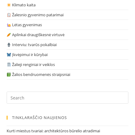
Klimato kaita
Žalesnio gyvenimo patarimai
Lėtas gyvenimas
Aplinkai draugiškesnė virtuvė
Interviu: tvarūs pokalbiai
Įkvėpimui ir kūrybai
Žalieji renginiai ir veiklos
Žalios bendruomenės straipsniai
Pre
Es
to
clo
TINKLARAŠČIO NAUJIENOS
the
sea
Kurti miestus tvariai: architektūros būrelio atradimai
pan