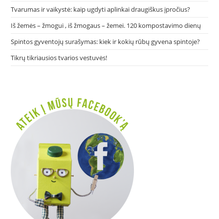
Tvarumas ir vaikystė: kaip ugdyti aplinkai draugiškus įpročius?
Iš žemės – žmogui , iš žmogaus – žemei. 120 kompostavimo dienų
Spintos gyventojų surašymas: kiek ir kokių rūbų gyvena spintoje?
Tikrų tikriausios tvarios vestuvės!