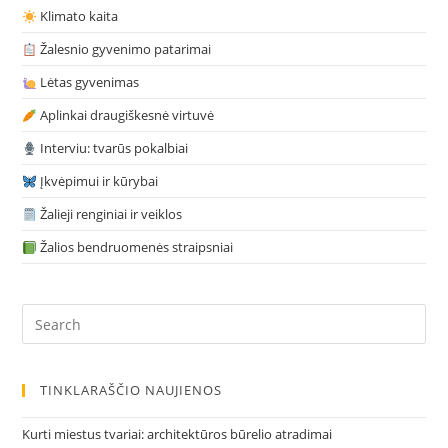
Klimato kaita
Žalesnio gyvenimo patarimai
Lėtas gyvenimas
Aplinkai draugiškesnė virtuvė
Interviu: tvarūs pokalbiai
Įkvėpimui ir kūrybai
Žalieji renginiai ir veiklos
Žalios bendruomenės straipsniai
Pre
Es
to
clo
TINKLARAŠČIO NAUJIENOS
the
sea
Kurti miestus tvariai: architektūros būrelio atradimai
pan