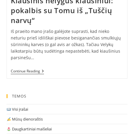
Kiaušinis nelygus kiaušiniui:
pokalbis su Tomu iš „Tuščių
narvų“
Iš praeito mano įrašo galėjote suprasti, kad nieko
neturiu prieš idiliškai pievose besiganančias smulkiųjų
sūrininkų karves (o gal avis ar ožkas). Tačiau Velykų
laikotarpiu būtų sudėtinga nepastebėti, kad kiaušinius
parsinešu…
Kiaušinis
Continue Reading
Nelygus
Kiaušiniui:
Pokalbis
Su
Tomu
TEMOS
Iš
„Tuščių
Visi įrašai
Narvų“
Mūsų dienoraštis
Daugkartiniai maišeliai