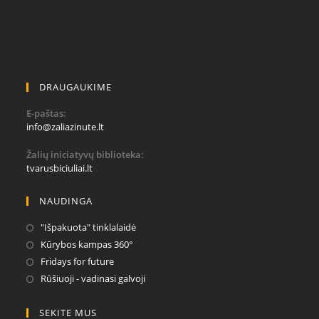
DRAUGAUKIME
E-paštas:
Opens
info@zaliazinute.lt
in
your
Žalių iniciatyvų biblioteka:
application
tvarusbiciuliai.lt
NAUDINGA
Opens
"Išpakuota" tinklalaidė
in
Opens
Kūrybos kampas 360°
a
in
Opens
Fridays for future
new
a
in
Opens
Rūšiuoji - vadinasi galvoji
tab
new
a
in
tab
new
a
SEKITE MUS