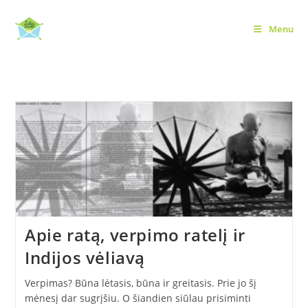
Skip
to
Menu
lėtoji mada
content
Apie ratą, verpimo ratelį ir
Indijos vėliavą
Verpimas? Būna lėtasis, būna ir greitasis. Prie jo šį
mėnesį dar sugrįšiu. O šiandien siūlau prisiminti