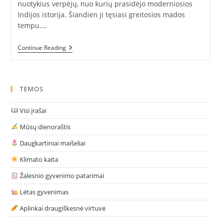
nuotykius verpėjų, nuo kurių prasidėjo moderniosios
Indijos istorija. Šiandien ji tęsiasi greitosios mados
tempu.…
Apie
Continue Reading
Ratą,
Verpimo
Ratelį
Ir
Indijos
TEMOS
Vėliavą
Visi įrašai
Mūsų dienoraštis
Daugkartiniai maišeliai
Klimato kaita
Žalesnio gyvenimo patarimai
Lėtas gyvenimas
Aplinkai draugiškesnė virtuvė