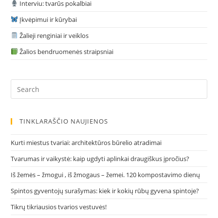
Interviu: tvarūs pokalbiai
Įkvėpimui ir kūrybai
Žalieji renginiai ir veiklos
Žalios bendruomenės straipsniai
Pre
Es
to
clo
TINKLARAŠČIO NAUJIENOS
the
sea
Kurti miestus tvariai: architektūros būrelio atradimai
pan
Tvarumas ir vaikystė: kaip ugdyti aplinkai draugiškus įpročius?
Iš žemės – žmogui , iš žmogaus – žemei. 120 kompostavimo dienų
Spintos gyventojų surašymas: kiek ir kokių rūbų gyvena spintoje?
Tikrų tikriausios tvarios vestuvės!