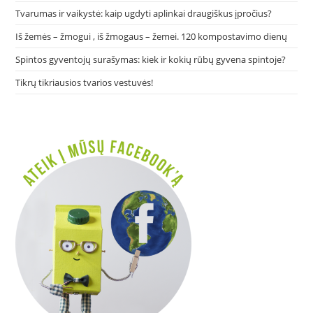
Tvarumas ir vaikystė: kaip ugdyti aplinkai draugiškus įpročius?
Iš žemės – žmogui , iš žmogaus – žemei. 120 kompostavimo dienų
Spintos gyventojų surašymas: kiek ir kokių rūbų gyvena spintoje?
Tikrų tikriausios tvarios vestuvės!