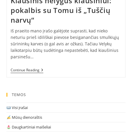
Kiaušinis nelygus kiaušiniui:
pokalbis su Tomu iš „Tuščių
narvų“
Iš praeito mano įrašo galėjote suprasti, kad nieko
neturiu prieš idiliškai pievose besiganančias smulkiųjų
sūrininkų karves (o gal avis ar ožkas). Tačiau Velykų
laikotarpiu būtų sudėtinga nepastebėti, kad kiaušinius
parsinešu…
Kiaušinis
Continue Reading
Nelygus
Kiaušiniui:
Pokalbis
Su
Tomu
TEMOS
Iš
„Tuščių
Visi įrašai
Narvų“
Mūsų dienoraštis
Daugkartiniai maišeliai