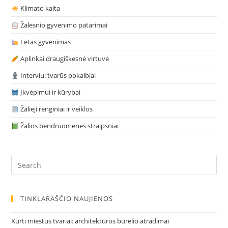
Klimato kaita
Žalesnio gyvenimo patarimai
Lėtas gyvenimas
Aplinkai draugiškesnė virtuvė
Interviu: tvarūs pokalbiai
Įkvėpimui ir kūrybai
Žalieji renginiai ir veiklos
Žalios bendruomenės straipsniai
Pre
Es
to
clo
TINKLARAŠČIO NAUJIENOS
the
sea
Kurti miestus tvariai: architektūros būrelio atradimai
pan