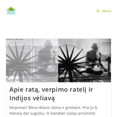
Skip
to
Menu
fast fashion
content
Apie ratą, verpimo ratelį ir
Indijos vėliavą
Verpimas? Būna lėtasis, būna ir greitasis. Prie jo šį
mėnesį dar sugrįšiu. O šiandien siūlau prisiminti