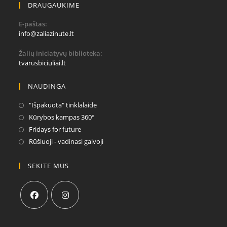
DRAUGAUKIME
E-paštas:
Opens
info@zaliazinute.lt
in
your
Žalių iniciatyvų biblioteka:
application
tvarusbiciuliai.lt
NAUDINGA
Opens
"Išpakuota" tinklalaidė
in
Opens
Kūrybos kampas 360°
a
in
Opens
Fridays for future
new
a
in
Opens
Rūšiuoji - vadinasi galvoji
tab
new
a
in
tab
new
a
SEKITE MUS
tab
new
tab
Opens
Opens
in
in