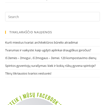
Pre
Es
to
clo
TINKLARAŠČIO NAUJIENOS
the
sea
Kurti miestus tvariai: architektūros būrelio atradimai
pan
Tvarumas ir vaikystė: kaip ugdyti aplinkai draugiškus įpročius?
Iš žemės – žmogui , iš žmogaus – žemei. 120 kompostavimo dienų
Spintos gyventojų surašymas: kiek ir kokių rūbų gyvena spintoje?
Tikrų tikriausios tvarios vestuvės!