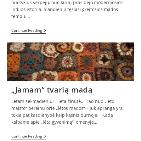
nuotykius verpėjų, nuo kurių prasidėjo moderniosios
Indijos istorija. Šiandien ji tęsiasi greitosios mados
tempu.…
Apie
Continue Reading
Ratą,
Verpimo
Ratelį
Ir
Indijos
Vėliavą
„Jamam“ tvarią madą
Lėtam sekmadieniui – lėta žinutė... Tad nuo „lėto
maisto“ pereinu prie „lėtos mados“ – juk apranga yra
tokia pat kasdienybė kaip kąsnis burnoje. Kada
kalbame apie „lėtą gyvenimą“, omenyje…
„Jamam“
Continue Reading