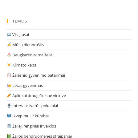
Tvarią
Madą
TEMOS
Visi įrašai
Mūsų dienoraštis
Daugkartiniai maišeliai
Klimato kaita
Žalesnio gyvenimo patarimai
Lėtas gyvenimas
Aplinkai draugiškesnė virtuvė
Interviu: tvarūs pokalbiai
Įkvėpimui ir kūrybai
Žalieji renginiai ir veiklos
Žalios bendruomenės straipsniai