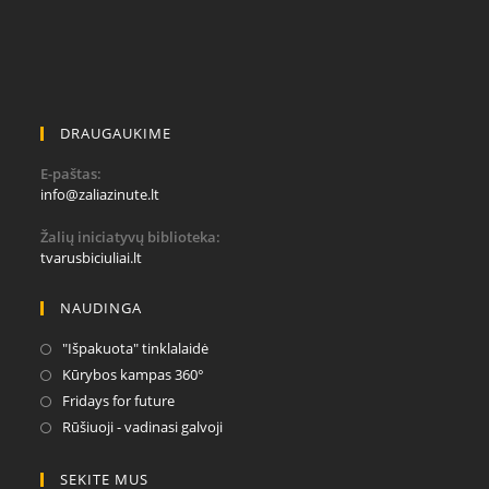
DRAUGAUKIME
E-paštas:
Opens
info@zaliazinute.lt
in
your
Žalių iniciatyvų biblioteka:
application
tvarusbiciuliai.lt
NAUDINGA
Opens
"Išpakuota" tinklalaidė
in
Opens
Kūrybos kampas 360°
a
in
Opens
Fridays for future
new
a
in
Opens
Rūšiuoji - vadinasi galvoji
tab
new
a
in
tab
new
a
SEKITE MUS