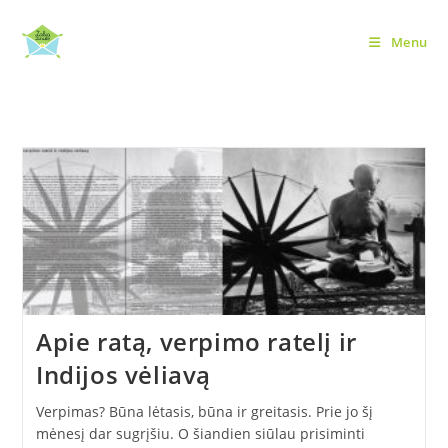
Skip
to
Menu
bendruomeniškumas
content
Apie ratą, verpimo ratelį ir
Indijos vėliavą
Verpimas? Būna lėtasis, būna ir greitasis. Prie jo šį
mėnesį dar sugrįšiu. O šiandien siūlau prisiminti