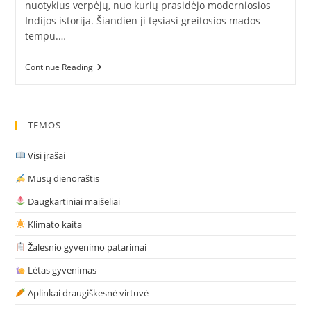
nuotykius verpėjų, nuo kurių prasidėjo moderniosios
Indijos istorija. Šiandien ji tęsiasi greitosios mados
tempu.…
Apie
Continue Reading
Ratą,
Verpimo
Ratelį
Ir
Indijos
TEMOS
Vėliavą
Visi įrašai
Mūsų dienoraštis
Daugkartiniai maišeliai
Klimato kaita
Žalesnio gyvenimo patarimai
Lėtas gyvenimas
Aplinkai draugiškesnė virtuvė