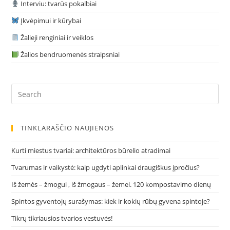
Interviu: tvarūs pokalbiai
Įkvėpimui ir kūrybai
Žalieji renginiai ir veiklos
Žalios bendruomenės straipsniai
Pre
Es
to
clo
TINKLARAŠČIO NAUJIENOS
the
sea
Kurti miestus tvariai: architektūros būrelio atradimai
pan
Tvarumas ir vaikystė: kaip ugdyti aplinkai draugiškus įpročius?
Iš žemės – žmogui , iš žmogaus – žemei. 120 kompostavimo dienų
Spintos gyventojų surašymas: kiek ir kokių rūbų gyvena spintoje?
Tikrų tikriausios tvarios vestuvės!