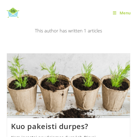
Skip
to
Menu
Autorius:
Eglė Jūrėnaitė
content
This author has written 1 articles
Kuo pakeisti durpes?