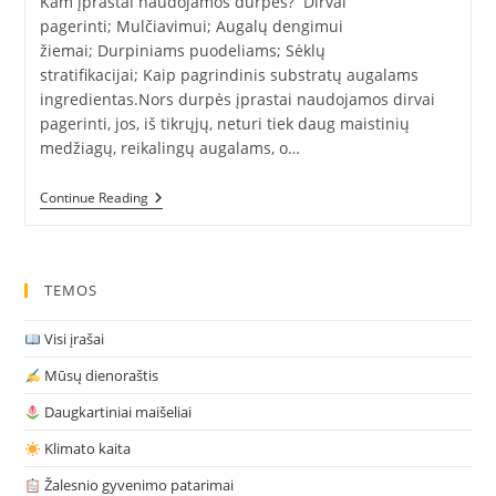
Kam įprastai naudojamos durpės? Dirvai
pagerinti; Mulčiavimui; Augalų dengimui
žiemai; Durpiniams puodeliams; Sėklų
stratifikacijai; Kaip pagrindinis substratų augalams
ingredientas.Nors durpės įprastai naudojamos dirvai
pagerinti, jos, iš tikrųjų, neturi tiek daug maistinių
medžiagų, reikalingų augalams, o…
Kuo
Continue Reading
Pakeisti
Durpes?
TEMOS
Visi įrašai
Mūsų dienoraštis
Daugkartiniai maišeliai
Klimato kaita
Žalesnio gyvenimo patarimai