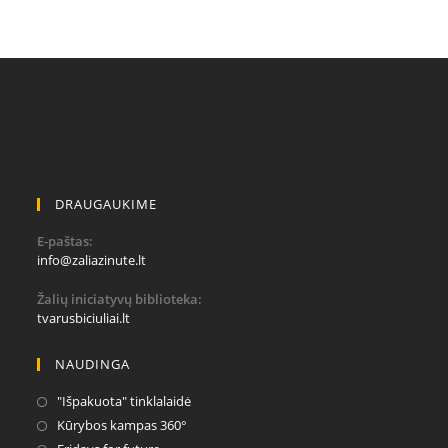
DRAUGAUKIME
E-paštas:
Opens
info@zaliazinute.lt
in
your
Žalių iniciatyvų biblioteka:
application
tvarusbiciuliai.lt
NAUDINGA
Opens
"Išpakuota" tinklalaidė
in
Opens
Kūrybos kampas 360°
a
in