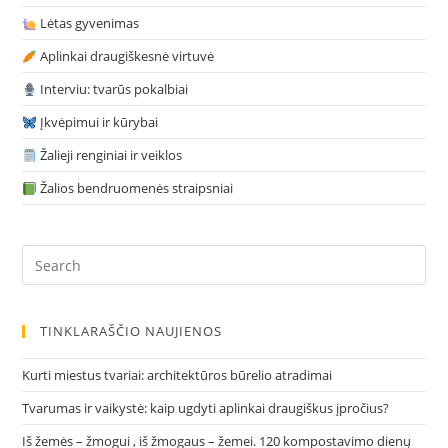
Lėtas gyvenimas
Aplinkai draugiškesnė virtuvė
Interviu: tvarūs pokalbiai
Įkvėpimui ir kūrybai
Žalieji renginiai ir veiklos
Žalios bendruomenės straipsniai
Pre
Es
to
clo
TINKLARAŠČIO NAUJIENOS
the
sea
Kurti miestus tvariai: architektūros būrelio atradimai
pan
Tvarumas ir vaikystė: kaip ugdyti aplinkai draugiškus įpročius?
Iš žemės – žmogui , iš žmogaus – žemei. 120 kompostavimo dienų