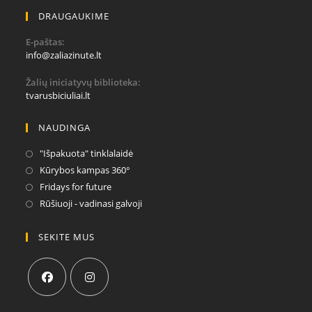
DRAUGAUKIME
E-paštas:
Opens
info@zaliazinute.lt
in
your
Žalių iniciatyvų biblioteka:
application
tvarusbiciuliai.lt
NAUDINGA
Opens
"Išpakuota" tinklalaidė
in
Opens
Kūrybos kampas 360°
a
in
Opens
Fridays for future
new
a
in
Opens
Rūšiuoji - vadinasi galvoji
tab
new
a
in
tab
new
a
SEKITE MUS
tab
new
tab
Opens
Opens