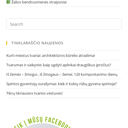
Žalios bendruomenės straipsniai
Pre
Es
to
clo
TINKLARAŠČIO NAUJIENOS
the
sea
Kurti miestus tvariai: architektūros būrelio atradimai
pan
Tvarumas ir vaikystė: kaip ugdyti aplinkai draugiškus įpročius?
Iš žemės – žmogui , iš žmogaus – žemei. 120 kompostavimo dienų
Spintos gyventojų surašymas: kiek ir kokių rūbų gyvena spintoje?
Tikrų tikriausios tvarios vestuvės!