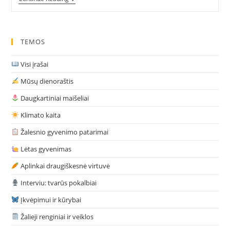
Tvarią
Madą
TEMOS
Visi įrašai
Mūsų dienoraštis
Daugkartiniai maišeliai
Klimato kaita
Žalesnio gyvenimo patarimai
Lėtas gyvenimas
Aplinkai draugiškesnė virtuvė
Interviu: tvarūs pokalbiai
Įkvėpimui ir kūrybai
Žalieji renginiai ir veiklos