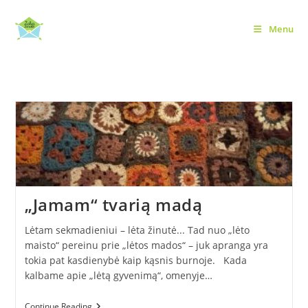
Skip
to
Menu
žemės diena
content
„Jamam“ tvarią madą
Lėtam sekmadieniui – lėta žinutė... Tad nuo „lėto
maisto“ pereinu prie „lėtos mados“ – juk apranga yra
tokia pat kasdienybė kaip kąsnis burnoje. Kada
kalbame apie „lėtą gyvenimą“, omenyje…
„Jamam“
Continue Reading