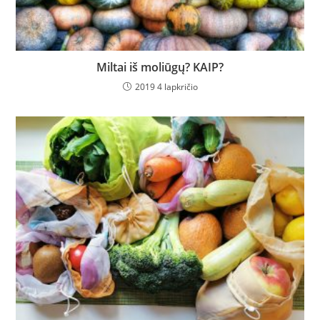
Miltai iš moliūgų? KAIP?
2019 4 lapkričio