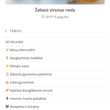
Žaliasis virsmas rieda
2019 15 gegužės
TEMOS
Visi įrašai
Mūsų dienoraštis
Daugkartiniai maišeliai
Klimato kaita
Žalesnio gyvenimo patarimai
Lėtas gyvenimas
Aplinkai draugiškesnė virtuvė
Interviu: tvarūs pokalbiai
Įkvėpimui ir kūrybai