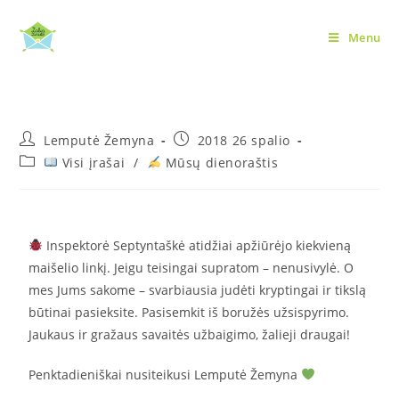
Menu
Inspektorė Septyntaškė
Lemputė Žemyna
2018 26 spalio
Visi įrašai
/
Mūsų dienoraštis
Inspektorė Septyntaškė atidžiai apžiūrėjo kiekvieną
maišelio linkį. Jeigu teisingai supratom – nenusivylė. O
mes Jums sakome – svarbiausia judėti kryptingai ir tikslą
būtinai pasieksite. Pasisemkit iš boružės užsispyrimo.
Jaukaus ir gražaus savaitės užbaigimo, žalieji draugai!
Penktadieniškai nusiteikusi Lemputė Žemyna