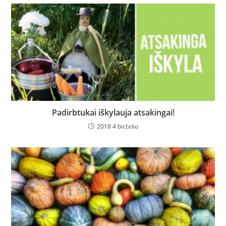
Padirbtukai iškylauja atsakingai!
2018 4 birželio