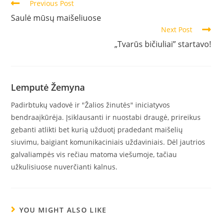
Previous Post
Saulė mūsų maišeliuose
Next Post
„Tvarūs bičiuliai” startavo!
Lemputė Žemyna
Padirbtukų vadovė ir "Žalios žinutės" iniciatyvos
bendraaįkūrėja. Įsiklausanti ir nuostabi draugė, prireikus
gebanti atlikti bet kurią užduotį pradedant maišelių
siuvimu, baigiant komunikaciniais uždaviniais. Dėl jautrios
galvaliampės vis rečiau matoma viešumoje, tačiau
užkulisiuose nuverčianti kalnus.
YOU MIGHT ALSO LIKE