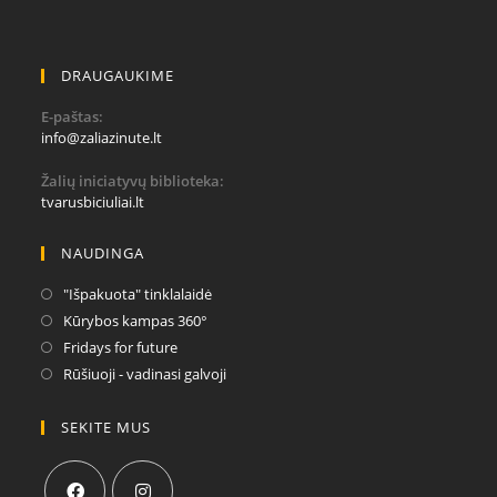
DRAUGAUKIME
E-paštas:
info@zaliazinute.lt
Žalių iniciatyvų biblioteka:
tvarusbiciuliai.lt
NAUDINGA
"Išpakuota" tinklalaidė
Kūrybos kampas 360°
Fridays for future
Rūšiuoji - vadinasi galvoji
SEKITE MUS