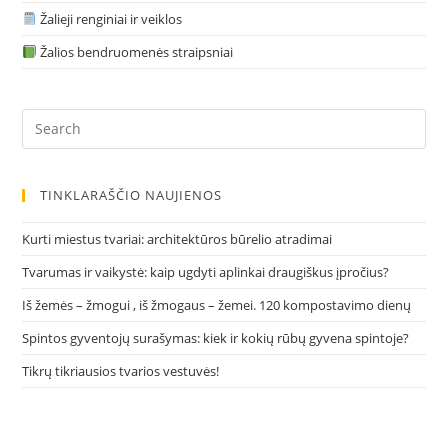
Žalieji renginiai ir veiklos
Žalios bendruomenės straipsniai
TINKLARAŠČIO NAUJIENOS
Kurti miestus tvariai: architektūros būrelio atradimai
Tvarumas ir vaikystė: kaip ugdyti aplinkai draugiškus įpročius?
Iš žemės – žmogui , iš žmogaus – žemei. 120 kompostavimo dienų
Spintos gyventojų surašymas: kiek ir kokių rūbų gyvena spintoje?
Tikrų tikriausios tvarios vestuvės!