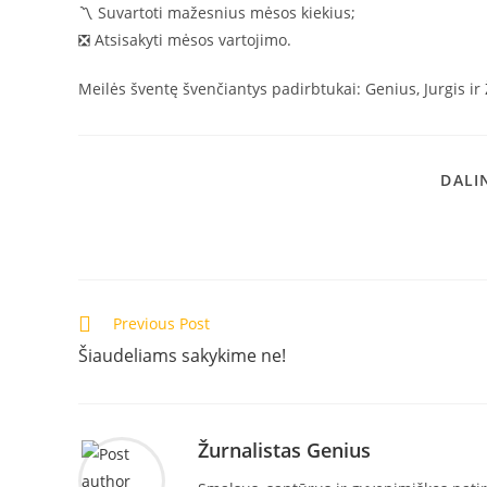
〽️ Suvartoti mažesnius mėsos kiekius;
❎ Atsisakyti mėsos vartojimo.
Meilės šventę švenčiantys padirbtukai: Genius, Jurgis i
DALI
Read
Previous Post
more
Šiaudeliams sakykime ne!
articles
Žurnalistas Genius