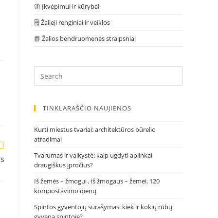
🦋 Įkvėpimui ir kūrybai
🗒 Žalieji renginiai ir veiklos
📗 Žalios bendruomenės straipsniai
Press
Escape
to
close
TINKLARAŠČIO NAUJIENOS
the
search
Kurti miestus tvariai: architektūros būrelio
panel.
atradimai
Tvarumas ir vaikystė: kaip ugdyti aplinkai
is
draugiškus įpročius?
Iš žemės – žmogui , iš žmogaus – žemei. 120
kompostavimo dienų
Spintos gyventojų surašymas: kiek ir kokių rūbų
gyvena spintoje?