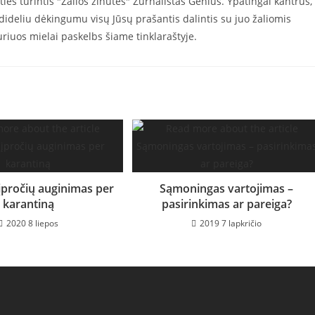
ies turintis "Žalios žinutės" Žurnalistas Genius. Ypatingai kantrus,
u dideliu dėkingumu visų Jūsų prašantis dalintis su juo žaliomis
uriuos mielai paskelbs šiame tinklaraštyje.
įpročių auginimas per
Sąmoningas vartojimas –
karantiną
pasirinkimas ar pareiga?
2020 8 liepos
2019 7 lapkričio