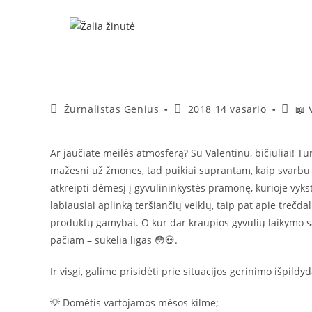
Skip
to
content
Post
Post
Post
Žurnalistas Genius
2018 14 vasario
📖 
author:
published:
catego
Ar jaučiate meilės atmosferą? Su Valentinu, bičiuliai! Tu
mažesni už žmones, tad puikiai suprantam, kaip svarbu 
atkreipti dėmesį į gyvulininkystės pramonę, kurioje vyk
labiausiai aplinką teršiančių veiklų, taip pat apie tre
produktų gamybai. O kur dar kraupios gyvulių laikymo są
pačiam – sukelia ligas 😳💀.
Ir visgi, galime prisidėti prie situacijos gerinimo išpi
💡 Domėtis vartojamos mėsos kilme;