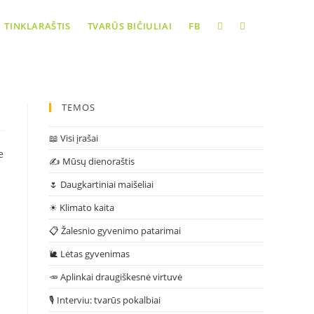
Toggle
TINKLARAŠTIS
TVARŪS BIČIULIAI
FB
website
TEMOS
search
📖 Visi įrašai
e
✍ Mūsų dienoraštis
🌷 Daugkartiniai maišeliai
☀ Klimato kaita
📋 Žalesnio gyvenimo patarimai
🐌 Lėtas gyvenimas
🥕 Aplinkai draugiškesnė virtuvė
🎙 Interviu: tvarūs pokalbiai