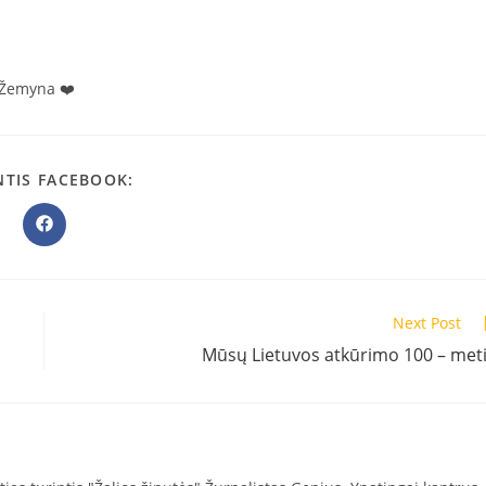
r Žemyna ❤️
SHARE
NTIS FACEBOOK:
THIS
CONTENT
Opens
in
a
new
window
Next Post
Mūsų Lietuvos atkūrimo 100 – met