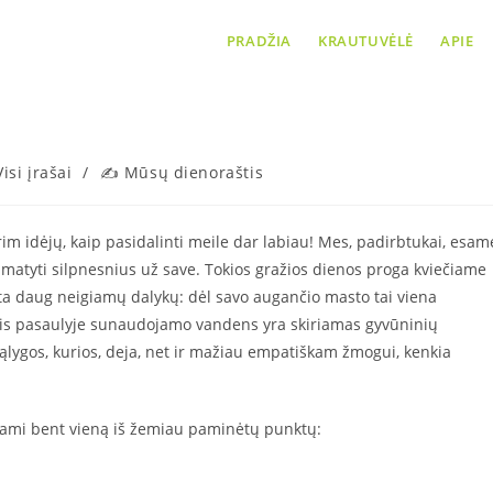
PRADŽIA
KRAUTUVĖLĖ
APIE
Dalinkimės meile kitaip
Visi įrašai
/
✍ Mūsų dienoraštis
ry:
rim idėjų, kaip pasidalinti meile dar labiau! Mes, padirbtukai, esam
matyti silpnesnius už save. Tokios gražios dienos proga kviečiame
sta daug neigiamų dalykų: dėl savo augančio masto tai viena
čdalis pasaulyje sunaudojamo vandens yra skiriamas gyvūninių
lygos, kurios, deja, net ir mažiau empatiškam žmogui, kenkia
ldydami bent vieną iš žemiau paminėtų punktų: