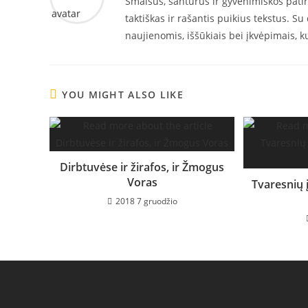
Smalsus, santūrus ir gyvenimiškos patirt
taktiškas ir rašantis puikius tekstus. S
naujienomis, iššūkiais bei įkvėpimais, k
YOU MIGHT ALSO LIKE
Dirbtuvėse ir žirafos, ir Žmogus
Voras
Tvaresnių 
2018 7 gruodžio