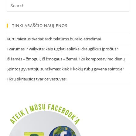
Pre
Es
to
clo
TINKLARAŠČIO NAUJIENOS
the
sea
Kurti miestus tvariai: architektūros būrelio atradimai
pan
Tvarumas ir vaikystė: kaip ugdyti aplinkai draugiškus įpročius?
Iš žemės – žmogui , iš žmogaus – žemei. 120 kompostavimo dienų
Spintos gyventojų surašymas: kiek ir kokių rūbų gyvena spintoje?
Tikrų tikriausios tvarios vestuvės!