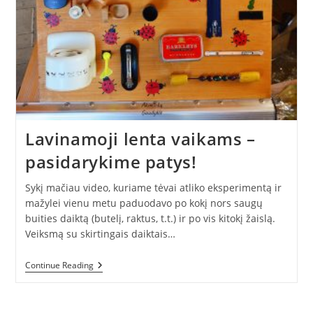
Lavinamoji lenta vaikams –
pasidarykime patys!
Sykį mačiau video, kuriame tėvai atliko eksperimentą ir
mažylei vienu metu paduodavo po kokį nors saugų
buities daiktą (butelį, raktus, t.t.) ir po vis kitokį žaislą.
Veiksmą su skirtingais daiktais…
Lavinamoji
Continue Reading
Lenta
Vaikams
–
Pasidarykime