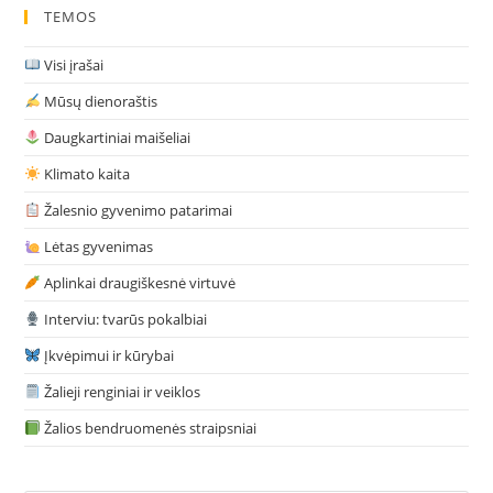
Patys!
TEMOS
Visi įrašai
Mūsų dienoraštis
Daugkartiniai maišeliai
Klimato kaita
Žalesnio gyvenimo patarimai
Lėtas gyvenimas
Aplinkai draugiškesnė virtuvė
Interviu: tvarūs pokalbiai
Įkvėpimui ir kūrybai
Žalieji renginiai ir veiklos
Žalios bendruomenės straipsniai